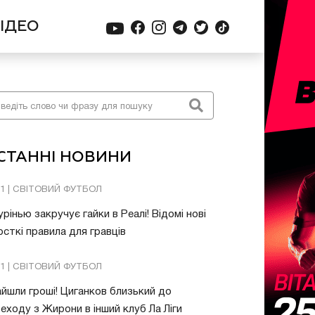
ІДЕО
СТАННІ НОВИНИ
01 | СВІТОВИЙ ФУТБОЛ
рінью закручує гайки в Реалі! Відомі нові
сткі правила для гравців
31 | СВІТОВИЙ ФУТБОЛ
йшли гроші! Циганков близький до
еходу з Жирони в інший клуб Ла Ліги