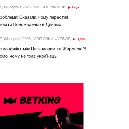
32, 03 серпня 2026 | ФУТБОЛ УКРАЇНИ
Відео
роблеми! Сказали, чому перестав
бивати Пономаренко в Динамо
37, 03 серпня 2026 | СВІТОВИЙ ФУТБОЛ
Відео
є конфлікт між Циганковим та Жироною?!
омо, чому не грає українець