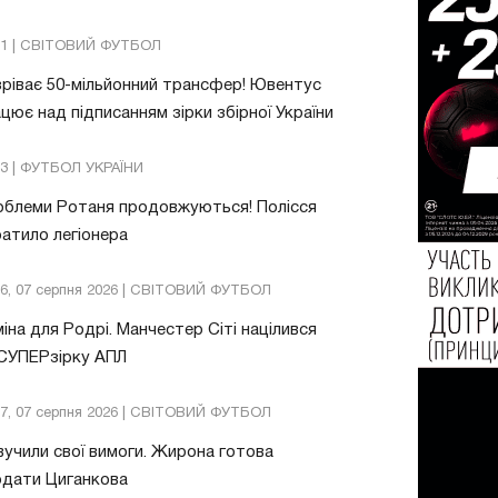
21 | СВІТОВИЙ ФУТБОЛ
ріває 50-мільйонний трансфер! Ювентус
цює над підписанням зірки збірної України
53 | ФУТБОЛ УКРАЇНИ
облеми Ротаня продовжуються! Полісся
атило легіонера
26, 07 серпня 2026 | СВІТОВИЙ ФУТБОЛ
іна для Родрі. Манчестер Сіті націлився
 СУПЕРзірку АПЛ
57, 07 серпня 2026 | СВІТОВИЙ ФУТБОЛ
учили свої вимоги. Жирона готова
одати Циганкова