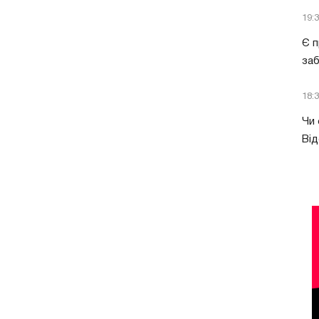
19:
Є п
за
18:
Чи 
Від