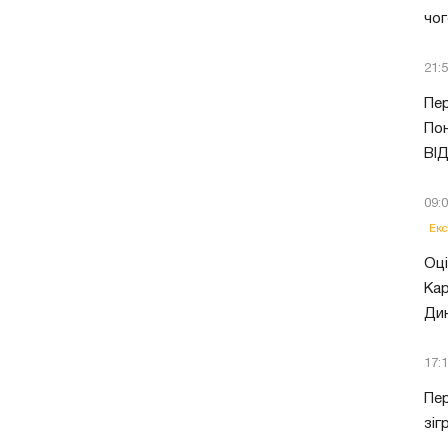
чог
21:
Пер
Пон
ВІ
09:
Екс
Оці
Кар
Ди
17:
Пер
зіг