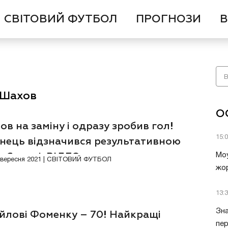
СВІТОВИЙ ФУТБОЛ
ПРОГНОЗИ
В
 Шахов
О
в на заміну і одразу зробив гол!
15:
їнець відзначився результативною
в Європі. ВІДЕО
Моу
Відео
0 вересня 2021 | СВІТОВИЙ ФУТБОЛ
жор
13:
Зна
йлові Фоменку – 70! Найкращі
пер