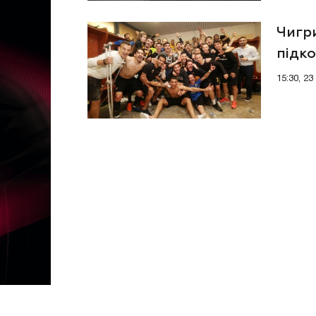
Чигр
підк
15:30, 23