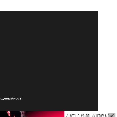
iденцiйностi
×
ічного віку.