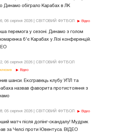
о Динамо обіграло Карабах в ЛК
56, 06 серпня 2026 | СВІТОВИЙ ФУТБОЛ
Відео
ша перемога у сезоні. Динамо з голом
омаренка б'є Карабах у Лізі конференцій.
ДЕО
02, 06 серпня 2026 | СВІТОВИЙ ФУТБОЛ
клюзив
Відео
нив шанси. Ексгравець клубу УПЛ та
абаха назвав фаворита протистояння з
намо
18, 05 серпня 2026 | СВІТОВИЙ ФУТБОЛ
Відео
ший матч після допінг-скандалу! Мудрик
рав за Челсі проти Ювентуса. ВІДЕО