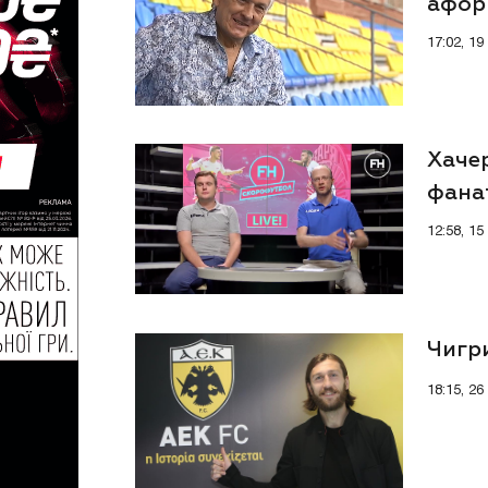
афор
17:02, 1
Хачер
фана
12:58, 15
Чигр
18:15, 26