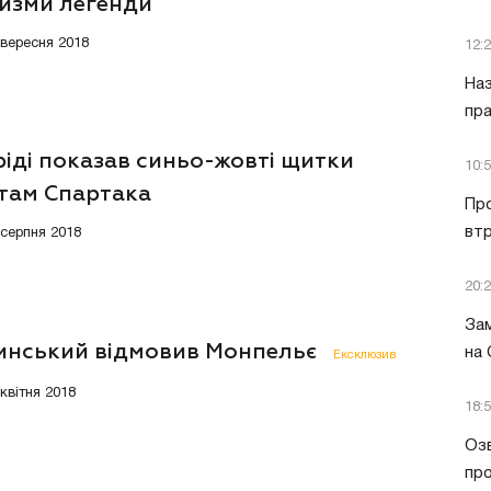
изми легенди
9 вересня 2018
12:
Наз
пра
іді показав синьо-жовті щитки
10:
там Спартака
Пр
втр
 серпня 2018
20:
Зам
инський відмовив Монпельє
на
Ексклюзив
 квітня 2018
18:
Озв
пр