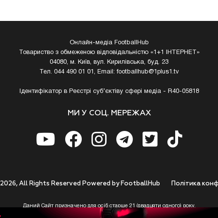
Онлайн-медіа FootballHub
Товариство з обмеженою відповідальністю «1+1 ІНТЕРНЕТ»
04080, м. Київ, вул. Кирилівська, буд. 23
Тел. 044 490 01 01, Email:
footballhub@1plus1.tv
Ідентифікатор в Реєстрі суб’єктіву сфері медіа - R40-05818
МИ У СОЦ. МЕРЕЖАХ
 2026, All Rights Reserved Powered by FootballHub
Полiтика конф
Даний Сайт призначено для осіб старше 21 (двадцяти одного) року.
 до використання https://footballhub.ua, Користувач цим підтверджує, що досяг 21-р