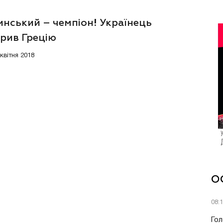
инський – чемпіон! Українець
орив Грецію
 квітня 2018
О
08:
Гол