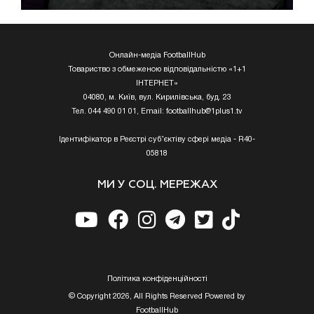
Онлайн-медіа FootballHub
Товариство з обмеженою відповідальністю «1+1
ІНТЕРНЕТ»
04080, м. Київ, вул. Кирилівська, буд. 23
Тел. 044 490 01 01, Email:
footballhub@1plus1.tv
Ідентифікатор в Реєстрі суб’єктіву сфері медіа - R40-
05818
МИ У СОЦ. МЕРЕЖАХ
Полiтика конфiденцiйностi
© Copyright 2026, All Rights Reserved Powered by
FootballHub