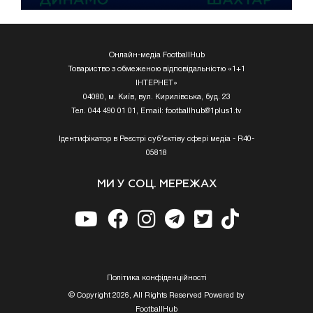
Онлайн-медіа FootballHub
Товариство з обмеженою відповідальністю «1+1
ІНТЕРНЕТ»
04080, м. Київ, вул. Кирилівська, буд. 23
Тел. 044 490 01 01, Email:
footballhub@1plus1.tv
Ідентифікатор в Реєстрі суб’єктіву сфері медіа - R40-
05818
МИ У СОЦ. МЕРЕЖАХ
Полiтика конфiденцiйностi
© Copyright 2026, All Rights Reserved Powered by
FootballHub