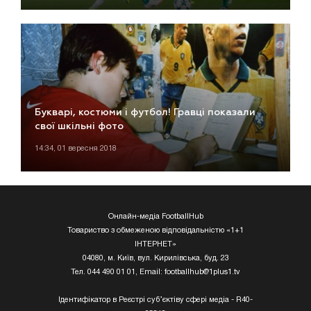
Букварі, костюми і футбол! Гравці показали
свої шкільні фото
14:34, 01 вересня 2018
Онлайн-медіа FootballHub
Товариство з обмеженою відповідальністю «1+1
ІНТЕРНЕТ»
04080, м. Київ, вул. Кирилівська, буд. 23
Тел. 044 490 01 01, Email:
footballhub@1plus1.tv
Ідентифікатор в Реєстрі суб’єктіву сфері медіа - R40-