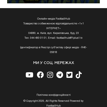
Онлайн-медіа FootballHub
Товариство з обмеженою відповідальністю «1+1
ІНТЕРНЕТ»
04080, м. Київ, вул. Кирилівська, буд. 23
Тел. 044 490 01 01, Email:
footballhub@1plus1.tv
Ідентифікатор в Реєстрі суб’єктіву сфері медіа - R40-
05818
МИ У СОЦ. МЕРЕЖАХ
Полiтика конфiденцiйностi
© Copyright 2026, All Rights Reserved Powered by
FootballHub