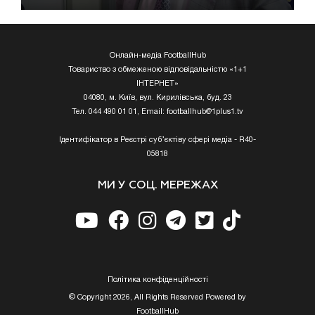
Онлайн-медіа FootballHub
Товариство з обмеженою відповідальністю «1+1
ІНТЕРНЕТ»
04080, м. Київ, вул. Кирилівська, буд. 23
Тел. 044 490 01 01, Email:
footballhub@1plus1.tv
Ідентифікатор в Реєстрі суб’єктіву сфері медіа - R40-
05818
МИ У СОЦ. МЕРЕЖАХ
Полiтика конфiденцiйностi
© Copyright 2026, All Rights Reserved Powered by
FootballHub