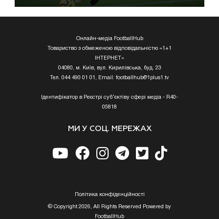
Онлайн-медіа FootballHub
Товариство з обмеженою відповідальністю «1+1
ІНТЕРНЕТ»
04080, м. Київ, вул. Кирилівська, буд. 23
Тел. 044 490 01 01, Email:
footballhub@1plus1.tv
Ідентифікатор в Реєстрі суб’єктіву сфері медіа - R40-
05818
МИ У СОЦ. МЕРЕЖАХ
Полiтика конфiденцiйностi
© Copyright 2026, All Rights Reserved Powered by
FootballHub