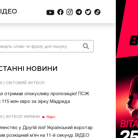
ІДЕО
СТАННІ НОВИНИ
06 | СВІТОВИЙ ФУТБОЛ
ал отримав спокусливу пропозицію! ПСЖ
 115 млн євро за зірку Мадрида
49 | ФУТБОЛ УКРАЇНИ
Відео
енство у Другій лізі! Український воротар
ив розкішний мʼяч на 11-й секунді. ВІДЕО