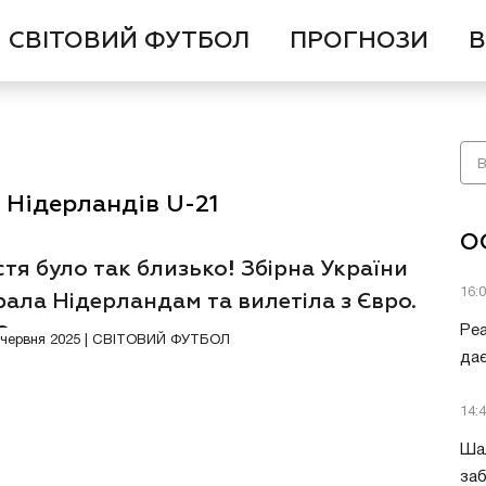
СВІТОВИЙ ФУТБОЛ
ПРОГНОЗИ
В
 Нідерландів U-21
О
тя було так близько! Збірна України
16:
ала Нідерландам та вилетіла з Євро.
ЕО
Ре
Відео
8 червня 2025 | СВІТОВИЙ ФУТБОЛ
дає
14:
Шал
заб