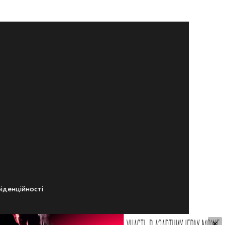
iденцiйностi
×
ічного віку.