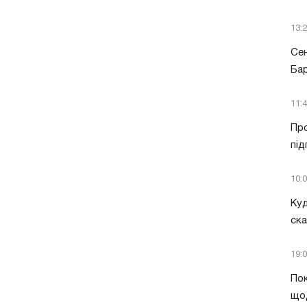
13:
Сен
Бар
11:
Про
під
10:
Куд
ск
19:
Пок
що