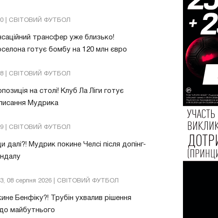
20 | СВІТОВИЙ ФУТБОЛ
саційний трансфер уже близько!
селона готує бомбу на 120 млн євро
48 | СВІТОВИЙ ФУТБОЛ
позиція на столі! Клуб Ла Ліги готує
писання Мудрика
09 | СВІТОВИЙ ФУТБОЛ
и далі?! Мудрик покине Челсі після допінг-
андалу
03, 08 серпня 2026 | СВІТОВИЙ ФУТБОЛ
ине Бенфіку?! Трубін ухвалив рішення
до майбутнього