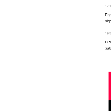
17:
Пер
зіг
19:
Є п
за