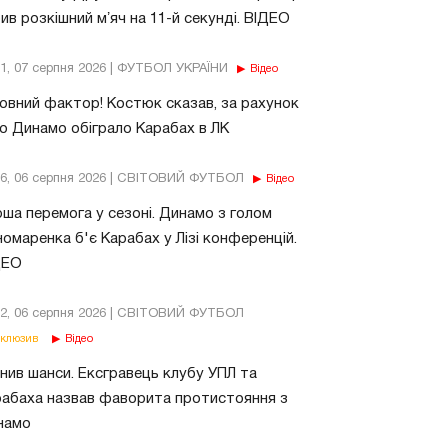
ив розкішний мʼяч на 11-й секунді. ВІДЕО
11, 07 серпня 2026 | ФУТБОЛ УКРАЇНИ
Відео
овний фактор! Костюк сказав, за рахунок
о Динамо обіграло Карабах в ЛК
56, 06 серпня 2026 | СВІТОВИЙ ФУТБОЛ
Відео
ша перемога у сезоні. Динамо з голом
омаренка б'є Карабах у Лізі конференцій.
ДЕО
02, 06 серпня 2026 | СВІТОВИЙ ФУТБОЛ
клюзив
Відео
нив шанси. Ексгравець клубу УПЛ та
абаха назвав фаворита протистояння з
намо