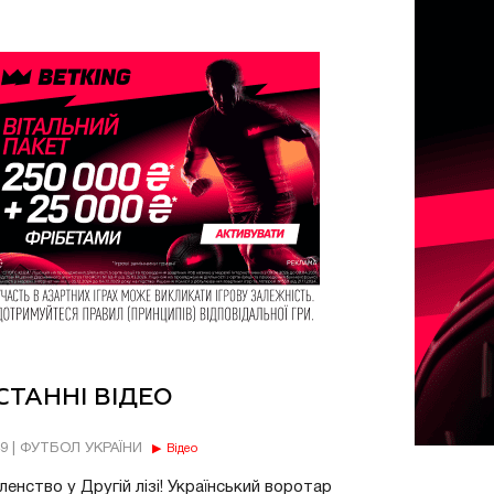
СТАННІ ВІДЕО
49 | ФУТБОЛ УКРАЇНИ
Відео
енство у Другій лізі! Український воротар