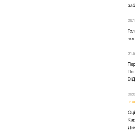
заб
08:
Гол
чог
21:
Пер
Пон
ВІ
09:
Екс
Оці
Кар
Ди