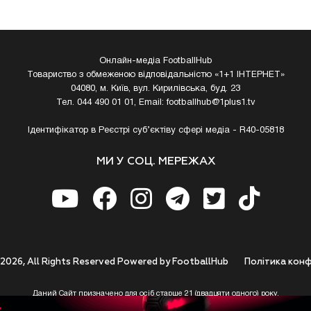
Онлайн-медіа FootballHub
Товариство з обмеженою відповідальністю «1+1 ІНТЕРНЕТ»
04080, м. Київ, вул. Кирилівська, буд. 23
Тел. 044 490 01 01, Email:
footballhub@1plus1.tv
Ідентифікатор в Реєстрі суб’єктіву сфері медіа - R40-05818
МИ У СОЦ. МЕРЕЖАХ
 2026, All Rights Reserved Powered by FootballHub
Полiтика конф
Даний Сайт призначено для осіб старше 21 (двадцяти одного) року.
 до використання https://footballhub.ua, Користувач цим підтверджує, що досяг 21-р