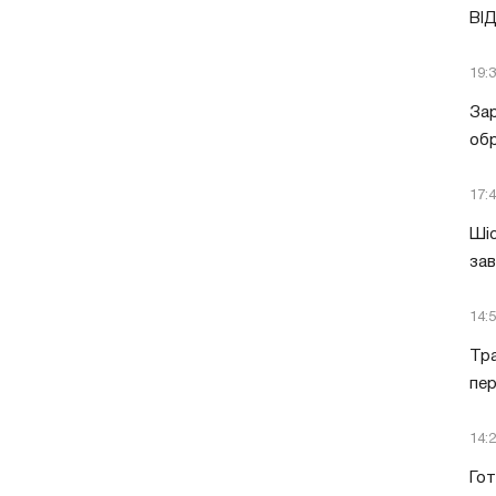
ВІ
19:
Зар
обр
17:
Шіс
за
14:
Тра
пе
14:
Гот