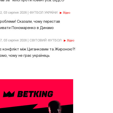
рав за Челсі проти Ювентуса. ВІДЕО
32, 03 серпня 2026 | ФУТБОЛ УКРАЇНИ
Відео
роблеми! Сказали, чому перестав
бивати Пономаренко в Динамо
37, 03 серпня 2026 | СВІТОВИЙ ФУТБОЛ
Відео
є конфлікт між Циганковим та Жироною?!
омо, чому не грає українець