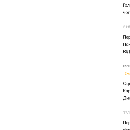
Гол
чог
21:
Пер
Пон
ВІ
09:
Екс
Оці
Кар
Ди
17:
Пер