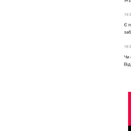
зіг
19:
Є п
за
18:
Чи 
Від