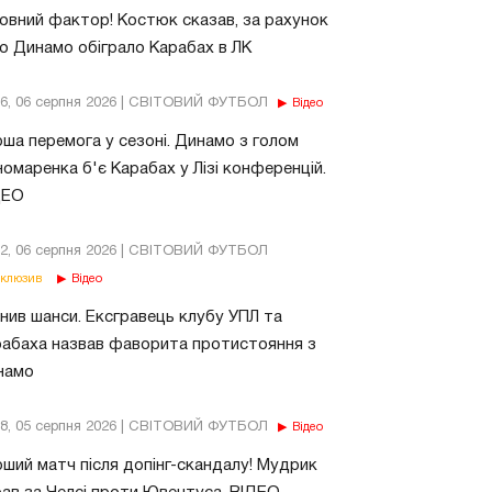
овний фактор! Костюк сказав, за рахунок
о Динамо обіграло Карабах в ЛК
56, 06 серпня 2026 | СВІТОВИЙ ФУТБОЛ
Відео
ша перемога у сезоні. Динамо з голом
омаренка б'є Карабах у Лізі конференцій.
ДЕО
02, 06 серпня 2026 | СВІТОВИЙ ФУТБОЛ
клюзив
Відео
нив шанси. Ексгравець клубу УПЛ та
абаха назвав фаворита протистояння з
намо
18, 05 серпня 2026 | СВІТОВИЙ ФУТБОЛ
Відео
ший матч після допінг-скандалу! Мудрик