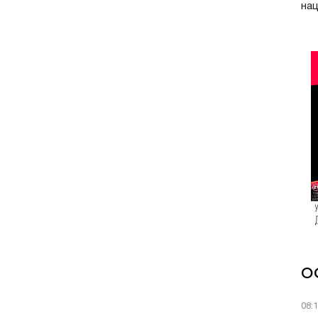
нац
О
08: