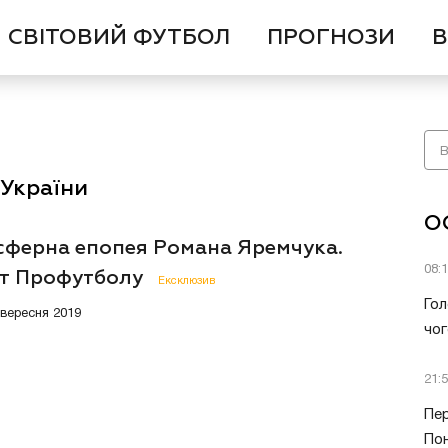
СВІТОВИЙ ФУТБОЛ
ПРОГНОЗИ
В
аУкраїни
О
сферна епопея Романа Яремчука.
08:
т Профутболу
Ексклюзив
Гол
8 вересня 2019
чог
21:
Пер
Пон