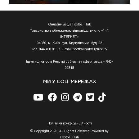
Онлайн-медіа FootballHub
Товариство з обмеженою відповідальністю «1+1
ІНТЕРНЕТ»
04080, м. Київ, вул. Кирилівська, буд. 23
Тел. 044 490 01 01, Email:
footballhub@1plus1.tv
Ідентифікатор в Реєстрі суб’єктіву сфері медіа - R40-
05818
МИ У СОЦ. МЕРЕЖАХ
Полiтика конфiденцiйностi
© Copyright 2026, All Rights Reserved Powered by
FootballHub