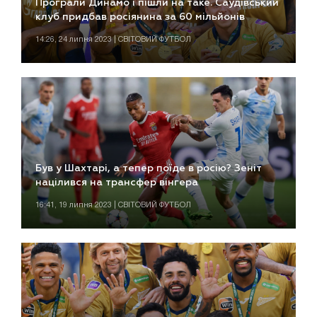
Програли Динамо і пішли на таке. Саудівський
клуб придбав росіянина за 60 мільйонів
14:26, 24 липня 2023 | СВІТОВИЙ ФУТБОЛ
Був у Шахтарі, а тепер поїде в росію? Зеніт
націлився на трансфер вінгера
16:41, 19 липня 2023 | СВІТОВИЙ ФУТБОЛ