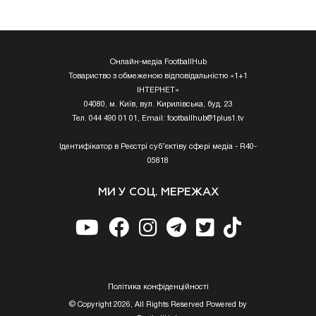
Онлайн-медіа FootballHub
Товариство з обмеженою відповідальністю «1+1
ІНТЕРНЕТ»
04080, м. Київ, вул. Кирилівська, буд. 23
Тел. 044 490 01 01, Email:
footballhub@1plus1.tv
Ідентифікатор в Реєстрі суб’єктіву сфері медіа - R40-
05818
МИ У СОЦ. МЕРЕЖАХ
Полiтика конфiденцiйностi
© Copyright 2026, All Rights Reserved Powered by