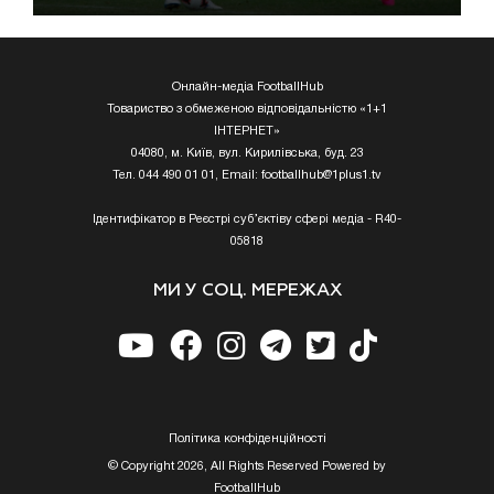
Онлайн-медіа FootballHub
Товариство з обмеженою відповідальністю «1+1
ІНТЕРНЕТ»
04080, м. Київ, вул. Кирилівська, буд. 23
Тел. 044 490 01 01, Email:
footballhub@1plus1.tv
Ідентифікатор в Реєстрі суб’єктіву сфері медіа - R40-
05818
МИ У СОЦ. МЕРЕЖАХ
Полiтика конфiденцiйностi
© Copyright 2026, All Rights Reserved Powered by
FootballHub