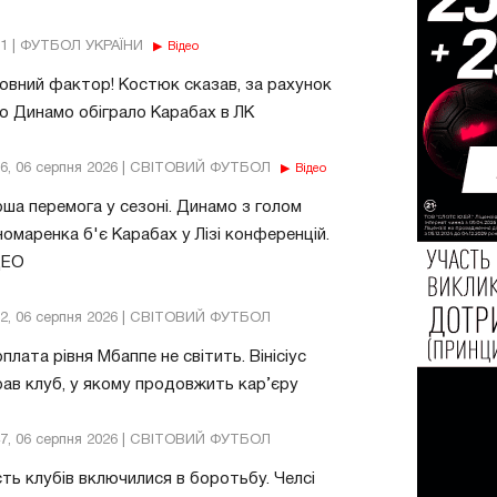
11 | ФУТБОЛ УКРАЇНИ
Відео
овний фактор! Костюк сказав, за рахунок
о Динамо обіграло Карабах в ЛК
56, 06 серпня 2026 | СВІТОВИЙ ФУТБОЛ
Відео
ша перемога у сезоні. Динамо з голом
омаренка б'є Карабах у Лізі конференцій.
ДЕО
32, 06 серпня 2026 | СВІТОВИЙ ФУТБОЛ
плата рівня Мбаппе не світить. Вінісіус
ав клуб, у якому продовжить кар’єру
47, 06 серпня 2026 | СВІТОВИЙ ФУТБОЛ
ть клубів включилися в боротьбу. Челсі