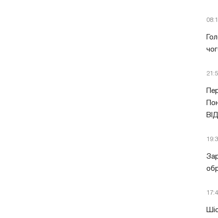
08:
Гол
чог
21:
Пер
Пон
ВІ
19:
Зар
обр
17:
Шіс