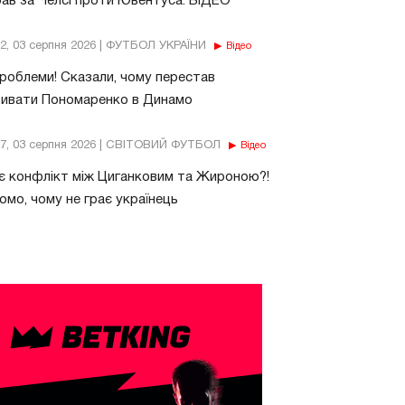
рав за Челсі проти Ювентуса. ВІДЕО
32, 03 серпня 2026 | ФУТБОЛ УКРАЇНИ
Відео
роблеми! Сказали, чому перестав
бивати Пономаренко в Динамо
37, 03 серпня 2026 | СВІТОВИЙ ФУТБОЛ
Відео
є конфлікт між Циганковим та Жироною?!
омо, чому не грає українець