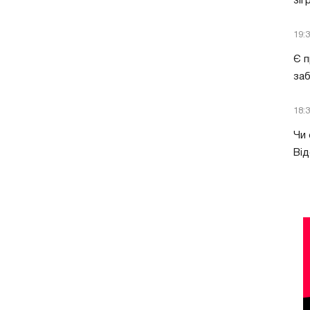
зіг
19:
Є п
за
18:
Чи 
Від