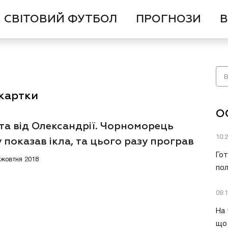
СВІТОВИЙ ФУТБОЛ
ПРОГНОЗИ
В
 картки
О
та від Олександрії. Чорноморець
10:
 показав ікла, та цього разу програв
Гот
6 жовтня 2018
пол
09:
На 
що 