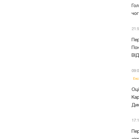
Гол
чог
21:
Пер
Пон
ВІ
09:
Екс
Оці
Кар
Ди
17:
Пер