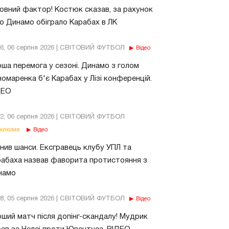
овний фактор! Костюк сказав, за рахунок
о Динамо обіграло Карабах в ЛК
56, 06 серпня 2026 | СВІТОВИЙ ФУТБОЛ
Відео
ша перемога у сезоні. Динамо з голом
омаренка б'є Карабах у Лізі конференцій.
ДЕО
02, 06 серпня 2026 | СВІТОВИЙ ФУТБОЛ
клюзив
Відео
нив шанси. Ексгравець клубу УПЛ та
абаха назвав фаворита протистояння з
намо
18, 05 серпня 2026 | СВІТОВИЙ ФУТБОЛ
Відео
ший матч після допінг-скандалу! Мудрик