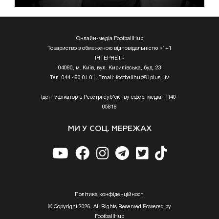
Онлайн-медіа FootballHub
Товариство з обмеженою відповідальністю «1+1
ІНТЕРНЕТ»
04080, м. Київ, вул. Кирилівська, буд. 23
Тел. 044 490 01 01, Email:
footballhub@1plus1.tv
Ідентифікатор в Реєстрі суб’єктіву сфері медіа - R40-
05818
МИ У СОЦ. МЕРЕЖАХ
Полiтика конфiденцiйностi
© Copyright 2026, All Rights Reserved Powered by
FootballHub