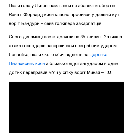
Після гола у Львові намагався не збавляти обертів
Ванат. Форвард киян класно пробивав у дальній кут
воріт Бандури – сейв голкіпера закарпатців.
Свого динамівці все ж досягли на 35 хвилині. Затяжна
атака господарів завершилася незграбним ударом
Лонвейка, після якого м'яч відлетів на
Царенка.
Півзахисник киян
з близької відстані ударом в один
1:0
дотик переправив м'яч у сітку воріт Миная –
.