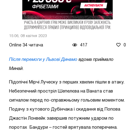
15:06, 08 квітня 2023
Online 34 читача
417
0
Після перемоги у Львові Динамо
вдома приймало
Минай
.
Підопічні Мірчі Луческу з перших хвилин пішли в атаку.
Небезпечний простріл Шепелєва на Ваната став
сигналом перед по-справжньому гольовим моментом.
Подачу з кутового Дубінчака і скидання від Попова
Джастін Лонвейк завершив потужним ударом по
поротах Бандури – гостей врятувала поперечина.