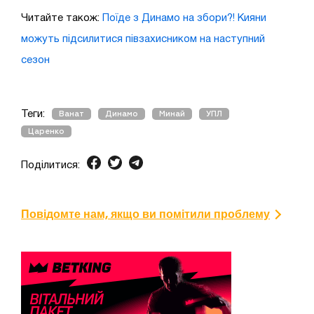
Читайте також:
Поїде з Динамо на збори?! Кияни
можуть підсилитися півзахисником на наступний
сезон
Теги:
Ванат
Динамо
Минай
УПЛ
Царенко
Поділитися:
Повідомте нам, якщо ви помітили проблему