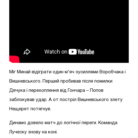
Міг Минай відіграти один м'яч зусиллями Воробчака і
Вишневського. Перший пробивав після помилки
Дячука і перехоплення від Гончара – Попов
заблокував удар. А от постріл Вишневського злету
Нещерет потягнув.
Динамо довело матч до логічної переги. Команда
Луческу знову на коні.