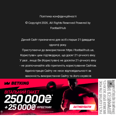
Полiтика конфiденцiйностi
© Copyright 2026, All Rights Reserved Powered by
FootballHub
Даний Сайт призначено для осіб старше 21 (двадцяти
одного) року.
Приступаючи до використання https://footballhub.ua,
Користувач цим підтверджує, що досяг 21-річного віку.
У разі , якщо Ви (Користувач) не досягли 21-річного віку
- не розпочинайте або припиніть користування Сайтом.
Адміністрація Сайту не несе відповідальності за
законність використання Сайту та його сервісів
Користувачем, який не досяг 21-річного віку.
×
Твори Getty Images, що розміщені на сайті, не можуть
бути використані третіми особами без письмового
дозволу ТОВ «ГЛОБАЛ ІМІДЖЕС ЮКРЕЙН.