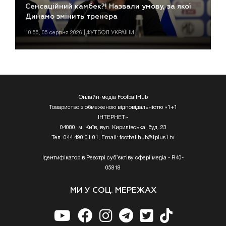
Сенсаційний камбек?! Назвали умову, за якої
Динамо змінить тренера
10:55, 05 серпня 2026 | ФУТБОЛ УКРАЇНИ
Онлайн-медіа FootballHub
Товариство з обмеженою відповідальністю «1+1
ІНТЕРНЕТ»
04080, м. Київ, вул. Кирилівська, буд. 23
Тел. 044 490 01 01, Email:
footballhub@1plus1.tv
Ідентифікатор в Реєстрі суб’єктіву сфері медіа - R40-
05818
МИ У СОЦ. МЕРЕЖАХ