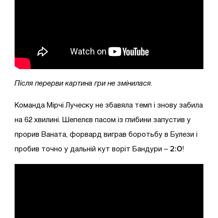
Після перерви картина гри не змінилася
.
Команда Мірчі Луческу не збавяла темп і знову забила
на 62 хвилині. Шепелєв пасом із глибини запустив у
прорив Ваната, форвард виграв боротьбу в Булези і
2:0
пробив точно у дальній кут воріт Бандури –
!