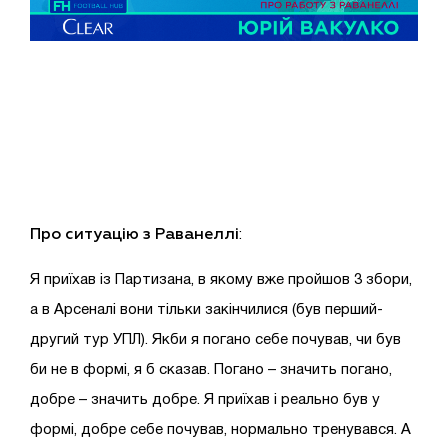
Про ситуацію з Раванеллі
:
Я приїхав із Партизана, в якому вже пройшов 3 збори,
а в Арсеналі вони тільки закінчилися (був перший-
другий тур УПЛ). Якби я погано себе почував, чи був
би не в формі, я б сказав. Погано – значить погано,
добре – значить добре. Я приїхав і реально був у
формі, добре себе почував, нормально тренувався. А