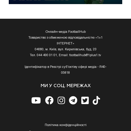
Онлайн-медіа FootballHub
Товариство з обмеженою відповідальністю «1+1
ІНТЕРНЕТ»
04080, м. Київ, вул. Кирилівська, буд. 23
Тел. 044 490 01 01, Email:
footballhub@1plus1.tv
Ідентифікатор в Реєстрі суб’єктіву сфері медіа - R40-
05818
МИ У СОЦ. МЕРЕЖАХ
Полiтика конфiденцiйностi