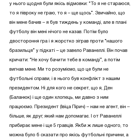
у нього щодня були якісь відмовки: “То я не стараюся,
то я півроку не граю, то я – ще щось”. Звичайно, що
він мене бачив – я був тиждень у команді, але в плані
футболу він мені нічого не казав. Потім було
двостороння гра і я жорстко зіграв проти “нашого
бразильця” у підкаті – це завело Раванеллі. Він почав
кричати: “Не хочу бачити тебе в команді”, а потім
вигнав мене. Ми то розуміємо, що це були не
футбольні справи, і в нього був конфлікт з нашим
президентом. Ні для кого не секрет, що я, Ден
(Баланюк) і ще один хлопець, ми давно з ним
працюємо. Президент (Івіца Пірич) – нам не агент, він –
більше, як друг, який нам допомагає. І от Раванеллі
прибирає мене і ще 5 гравців. Якби ж лише одного, то
можна було б сказати про якісь футбольні причини, а