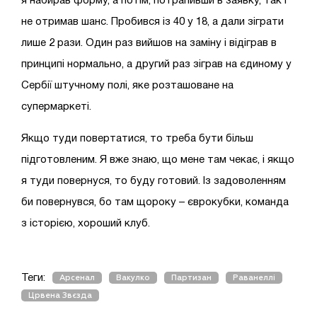
я набирав форму, а потім, потрапивши в заявку, так і
не отримав шанс. Пробився із 40 у 18, а дали зіграти
лише 2 рази. Один раз вийшов на заміну і відіграв в
принципі нормально, а другий раз зіграв на єдиному у
Сербії штучному полі, яке розташоване на
супермаркеті.
Якщо туди повертатися, то треба бути більш
підготовленим. Я вже знаю, що мене там чекає, і якщо
я туди повернуся, то буду готовий. Із задоволенням
би повернувся, бо там щороку – єврокубки, команда
з історією, хороший клуб.
Теги:
Арсенал
Вакулко
Партизан
Раванеллі
Црвена Звєзда