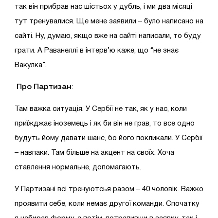
так він прибрав нас шістьох у дубль, і ми два місяці
тут тренувалися. Ще мене заявили – було написано на
сайті. Ну, думаю, якщо вже на сайті написали, то буду
грати. А Раванеллі в інтерв’ю каже, що “не знає
Вакулка”.
Про Партизан
:
Там важка ситуація. У Сербії не так, як у нас, коли
приїжджає іноземець і як би він не грав, то все одно
будуть йому давати шанс, бо його покликали. У Сербії
– навпаки. Там більше на акцент на своїх. Хоча
ставлення нормальне, допомагають.
У Партизані всі тренуютсья разом – 40 чоловік. Важко
проявити себе, коли немає другої команди. Спочатку