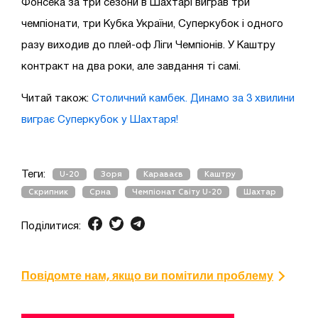
Фонсека за три сезони в Шахтарі виграв три
чемпіонати, три Кубка України, Суперкубок і одного
разу виходив до плей-оф Ліги Чемпіонів. У Каштру
контракт на два роки, але завдання ті самі.
Читай також:
Столичний камбек. Динамо за 3 хвилини
виграє Суперкубок у Шахтаря!
Теги:
U-20
Зоря
Караваєв
Каштру
Скрипник
Срна
Чемпіонат Світу U-20
Шахтар
Поділитися:
Повідомте нам, якщо ви помітили проблему