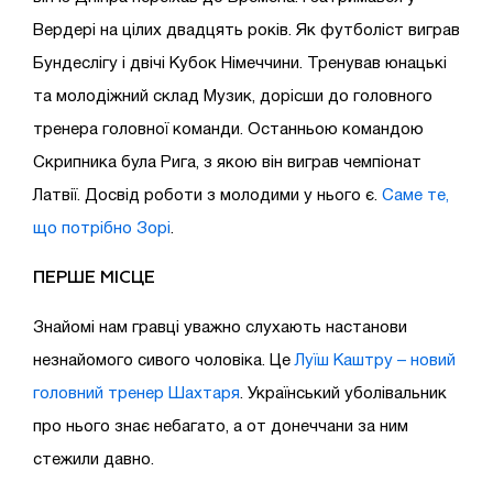
Вердері на цілих двадцять років. Як футболіст виграв
Бундеслігу і двічі Кубок Німеччини. Тренував юнацькі
та молодіжний склад Музик, дорісши до головного
тренера головної команди. Останньою командою
Скрипника була Рига, з якою він виграв чемпіонат
Латвії. Досвід роботи з молодими у нього є.
Саме те,
що потрібно Зорі
.
ПЕРШЕ МІСЦЕ
Знайомі нам гравці уважно слухають настанови
незнайомого сивого чоловіка. Це
Луїш Каштру – новий
головний тренер Шахтаря
. Український уболівальник
про нього знає небагато, а от донеччани за ним
стежили давно.