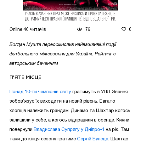
Online 46 читачів
76
0
Богдан Мушта переосмислив найважливіші події
футбольного міжсезоння для України. Рейтинг є
авторським баченням
П’ЯТЕ МІСЦЕ
Понад 10-ти чемпіонів світу
гратимуть в УПЛ. Звання
зобов’язує їх виходити на новий рівень. Багато
хлопців належить грандам. Динамо та Шахтар когось
залишили у себе, а когось відправили в оренди. Кияни
повернули
Владислава Супрягу у Дніпро-1
на рік. Там
таки до кінця сезону гратиме
Сергій Булеца
. Шахтар