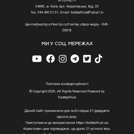
ІНТЕРНЕТ»
04080, м. Київ, вул. Кирилівська, буд. 23
Тел. 044 490 01 01, Email:
footballhub@1plus1.tv
Ідентифікатор в Реєстрі суб’єктіву сфері медіа - R40-
05818
МИ У СОЦ. МЕРЕЖАХ
Полiтика конфiденцiйностi
© Copyright 2026, All Rights Reserved Powered by
FootballHub
Даний Сайт призначено для осіб старше 21 (двадцяти
одного) року.
Приступаючи до використання https://footballhub.ua,
Користувач цим підтверджує, що досяг 21-річного віку.