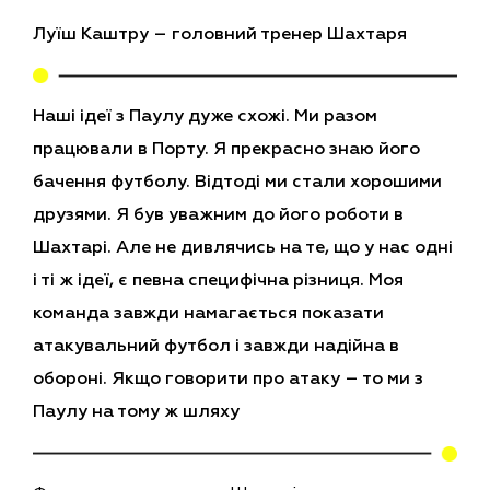
Луїш Каштру – головний тренер Шахтаря
Наші ідеї з Паулу дуже схожі. Ми разом
працювали в Порту. Я прекрасно знаю його
бачення футболу. Відтоді ми стали хорошими
друзями. Я був уважним до його роботи в
Шахтарі. Але не дивлячись на те, що у нас одні
і ті ж ідеї, є певна специфічна різниця. Моя
команда завжди намагається показати
атакувальний футбол і завжди надійна в
обороні. Якщо говорити про атаку – то ми з
Паулу на тому ж шляху