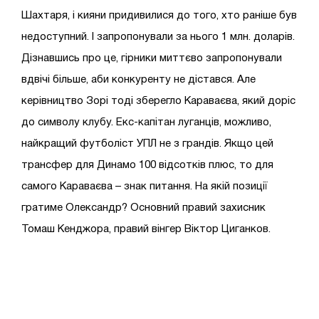
Шахтаря, і кияни придивилися до того, хто раніше був
недоступний. І запропонували за нього 1 млн. доларів.
Дізнавшись про це, гірники миттєво запропонували
вдвічі більше, аби конкуренту не дістався. Але
керівництво Зорі тоді зберегло Караваєва, який доріс
до символу клубу. Екс-капітан луганців, можливо,
найкращий футболіст УПЛ не з грандів. Якщо цей
трансфер для Динамо 100 відсотків плюс, то для
самого Караваєва – знак питання. На якій позиції
гратиме Олександр? Основний правий захисник
Томаш Кенджора, правий вінгер Віктор Циганков.