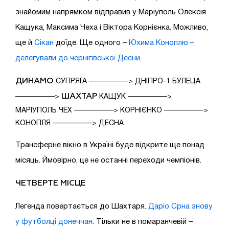
знайомим напрямком відправив у Маріуполь Олексія
Кащука, Максима Чеха і Віктора Корнієнка. Можливо,
ще й
Сікан
доїде. Ще одного –
Юхима Коноплю –
делегували до чернігівської Десни
.
ДИНАМО
СУПРЯГА —————–> ДНІПРО-1 БУЛЕЦА
ШАХТАР
—————–>
КАЩУК —————–>
МАРІУПОЛЬ ЧЕХ —————–> КОРНІЄНКО —————–>
КОНОПЛЯ —————–> ДЕСНА
Трансферне вікно в Україні буде відкрите ще понад
місяць. Ймовірно, це не останні переходи чемпіонів.
ЧЕТВЕРТЕ МІСЦЕ
Легенда повертається до Шахтаря.
Даріо Срна знову
у футболці донеччан
. Тільки не в помаранчевій –