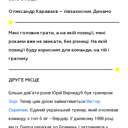
Олександр Караваєв – півзахисник Динамо
Мені головне грати, а на якій позиції, мені
роками вже не звикати, без різниці. На якій
позиції буду корисним для команди, на тій і
гратиму.
ДРУГЕ МІСЦЕ
Більше дев’яти років Юрій Вернидуб був тренером
Зорі
. Тепер цим ділом займатиметься
Віктор
Скрипник
. Єдиний український тренер, який очолював
команду з топ-5 ліг – Вердер. У далекому 1996 році
він із Дніпра переїхав до Бремена. І затримався у