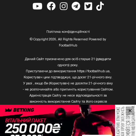
Полiтика конфiденцiйностi
© Copyright 2026, All Rights Reserved Powered by
FootballHub
Даний Сайт призначено для осіб старше 21 (двадцяти
одного) року.
Приступаючи до використання https://footballhub.ua,
Користувач цим підтверджує, що досяг 21-річного віку.
У разі , якщо Ви (Користувач) не досягли 21-річного віку
- не розпочинайте або припиніть користування Сайтом.
Адміністрація Сайту не несе відповідальності за
законність використання Сайту та його сервісів
Користувачем, який не досяг 21-річного віку.
×
Твори Getty Images, що розміщені на сайті, не можуть
бути використані третіми особами без письмового
дозволу ТОВ «ГЛОБАЛ ІМІДЖЕС ЮКРЕЙН.