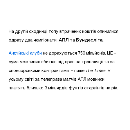
На другій сходинці топу втрачених коштів опинилися
АПЛ
Бундесліга
одразу два чемпіонати:
та
.
Англійcькі клуби
не дорахуються 750 мільйонів. ЦЕ –
сума можливих збитків від прав на трансляції та за
спонсорськими контрактами, – пише
The Times
. В
усьому світі за телеправа матчів АПЛ мовники
платять близько 3 мільярдів фунтів стерлінгів на рік.