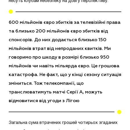
несуть клубам небезпеку на довгу перспективу:
600 мільйонів євро збитків за телевізійні права
та близько 200 мільйонів євро збитків від
спонсорів. До них додається близько 150
мільйонів втрат від непроданих квитків. Ми
говоримо про шкоду в розмірі близько 950
мільйонів чи навіть мільярда євро. Це грошова
катастрофа. Не факт, що у кінці сезону ситуація
зміниться. Тож телекомпанії, що
транслюватимуть матчі Серії А, можуть
відмовитися від угоди з Лігою
Загальна сума втрачених грошей чотирьох згаданих