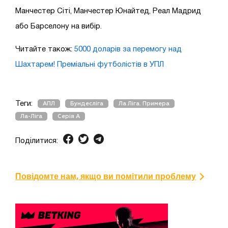
Манчестер Сіті, Манчестер Юнайтед, Реал Мадрид
або Барселону на вибір.
Читайте також:
5000 доларів за перемогу над
Шахтарем! Преміальні футболістів в УПЛ
Теги:
АПЛ
Бундесліга
Ла Ліга. Примера
Ла-Ліга
Серія А
Поділитися:
Повідомте нам, якщо ви помітили проблему