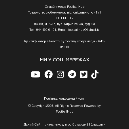
Онлайн-медіа FootballHub
Товариство з обмеженою відповідальністю «1+1
ІНТЕРНЕТ»
04080, м. Київ, вул. Кирилівська, буд. 23
Тел. 044 490 01 01, Email:
footballhub@1plus1.tv
Ідентифікатор в Реєстрі суб’єктіву сфері медіа - R40-
05818
МИ У СОЦ. МЕРЕЖАХ
Полiтика конфiденцiйностi
© Copyright 2026, All Rights Reserved Powered by
FootballHub
Даний Сайт призначено для осіб старше 21 (двадцяти