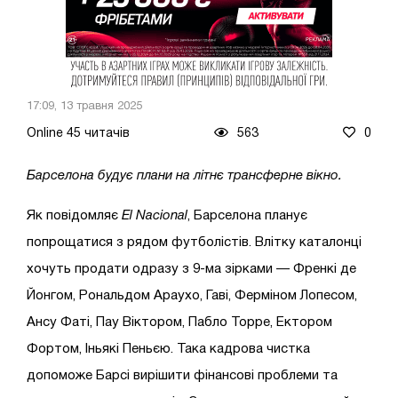
17:09, 13 травня 2025
Online 45 читачів
563
0
Барселона будує плани на літнє трансферне вікно.
Як повідомляє
El Nacional
, Барселона планує
попрощатися з рядом футболістів. Влітку каталонці
хочуть продати одразу з 9-ма зірками — Френкі де
Йонгом, Рональдом Араухо, Гаві, Ферміном Лопесом,
Ансу Фаті, Пау Віктором, Пабло Торре, Ектором
Фортом, Іньякі Пеньєю. Така кадрова чистка
допоможе Барсі вирішити фінансові проблеми та