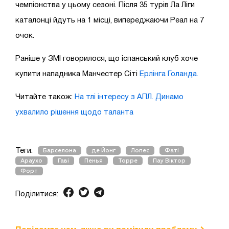
чемпіонства у цьому сезоні. Після 35 турів Ла Ліги
каталонці йдуть на 1 місці, випереджаючи Реал на 7
очок.
Раніше у ЗМІ говорилося, що іспанський клуб хоче
купити нападника Манчестер Сіті
Ерлінга Голанда.
Читайте також:
На тлі інтересу з АПЛ. Динамо
ухвалило рішення щодо таланта
Теги:
Барселона
де Йонг
Лопес
Фаті
Араухо
Гаві
Пенья
Торре
Пау Віктор
Форт
Поділитися: