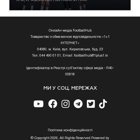
Онлайн-медіа FootballHub
Товариство з обмеженою відповідальністю «1+1
ІНТЕРНЕТ»
04080, м. Київ, вул. Кирилівська, буд. 23
Тел. 044 490 01 01, Email:
footballhub@1plus1.tv
Ідентифікатор в Реєстрі суб’єктіву сфері медіа - R40-
05818
МИ У СОЦ. МЕРЕЖАХ
Полiтика конфiденцiйностi
© Copyright 2026, All Rights Reserved Powered by