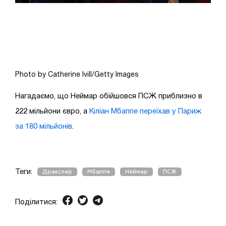
Photo by Catherine Ivill/Getty Images
Нагадаємо, що Неймар обійшовся ПСЖ приблизно в
222 мільйони євро, а
Кіліан Мбаппе переїхав у Париж
за 180 мільйонів
.
Теги:
Дракслер
Мбаппе
Неймар
ПСЖ
Поділитися: