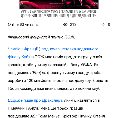
Online 63 читача
213
0
Фінансовий фейр-плей притис ПСЖ.
Чемпіон Франції
(
і водночас невдаха недавнього
фіналу Кубка
) ПСЖ має намір продати групу своїх
гравців, щоби уникнути санкцій з боку УЄФА. Як
повідомляє
L’Equipe,
французькому гранду треба
заробити 130 мільйонів євро на продажу футболістів.
І боси команди вже визначилися, хто покине клуб.
L’Equipe
пише про Дракслера
, яким цікавляться в
Німеччині і Англії. Імена ще трьох гравців
повідомляє
AS:
Тома Меньє, Крістоф Нкунку, Стенлі