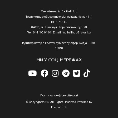
Онлайн-медіа FootballHub
Товариство з обмеженою відповідальністю «1+1
ІНТЕРНЕТ»
04080, м. Київ, вул. Кирилівська, буд. 23
Тел. 044 490 01 01, Email:
footballhub@1plus1.tv
Ідентифікатор в Реєстрі суб’єктіву сфері медіа - R40-
05818
МИ У СОЦ. МЕРЕЖАХ
Полiтика конфiденцiйностi
© Copyright 2026, All Rights Reserved Powered by
FootballHub