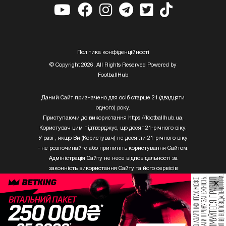
Полiтика конфiденцiйностi
© Copyright 2026, All Rights Reserved Powered by
FootballHub
Даний Сайт призначено для осіб старше 21 (двадцяти
одного) року.
Приступаючи до використання https://footballhub.ua,
Користувач цим підтверджує, що досяг 21-річного віку.
У разі , якщо Ви (Користувач) не досягли 21-річного віку
- не розпочинайте або припиніть користування Сайтом.
Адміністрація Сайту не несе відповідальності за
законність використання Сайту та його сервісів
Користувачем, який не досяг 21-річного віку.
×
Твори Getty Images, що розміщені на сайті, не можуть
бути використані третіми особами без письмового
дозволу ТОВ «ГЛОБАЛ ІМІДЖЕС ЮКРЕЙН.