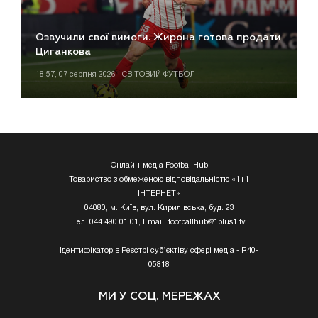
Озвучили свої вимоги. Жирона готова продати
Циганкова
18:57, 07 серпня 2026 | СВІТОВИЙ ФУТБОЛ
Онлайн-медіа FootballHub
Товариство з обмеженою відповідальністю «1+1
ІНТЕРНЕТ»
04080, м. Київ, вул. Кирилівська, буд. 23
Тел. 044 490 01 01, Email:
footballhub@1plus1.tv
Ідентифікатор в Реєстрі суб’єктіву сфері медіа - R40-
05818
МИ У СОЦ. МЕРЕЖАХ