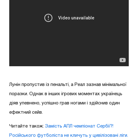
Лунін пропустив із пенальті, а Реал зазнав мінімальної
поразки. Однак в інших ігрових моментах українець
діяв упевнено, успішно грав ногами і здійснив один
ефектний сейв.
Читайте також:
Замість АПЛ чемпіонат Сербії?!
Російського футболіста не кличуть у цивілізовані ліги.