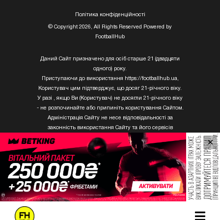
Полiтика конфiденцiйностi
© Copyright 2026, All Rights Reserved Powered by
FootballHub
Даний Сайт призначено для осіб старше 21 (двадцяти
одного) року.
Приступаючи до використання https://footballhub.ua,
Користувач цим підтверджує, що досяг 21-річного віку.
У разі , якщо Ви (Користувач) не досягли 21-річного віку
- не розпочинайте або припиніть користування Сайтом.
Адміністрація Сайту не несе відповідальності за
законність використання Сайту та його сервісів
Користувачем, який не досяг 21-річного віку.
×
Твори Getty Images, що розміщені на сайті, не можуть
бути використані третіми особами без письмового
дозволу ТОВ «ГЛОБАЛ ІМІДЖЕС ЮКРЕЙН.