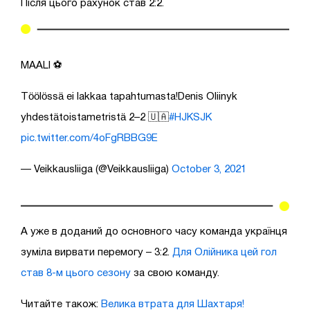
Після цього рахунок став 2:2.
MAALI ⚽️
Töölössä ei lakkaa tapahtumasta!Denis Oliinyk
yhdestätoistametristä 2–2 🇺🇦
#HJKSJK
pic.twitter.com/4oFgRBBG9E
— Veikkausliiga (@Veikkausliiga)
October 3, 2021
А уже в доданий до основного часу команда українця
зуміла вирвати перемогу – 3:2.
Для Олійника цей гол
став 8-м цього сезону
за свою команду.
Читайте також:
Велика втрата для Шахтаря!