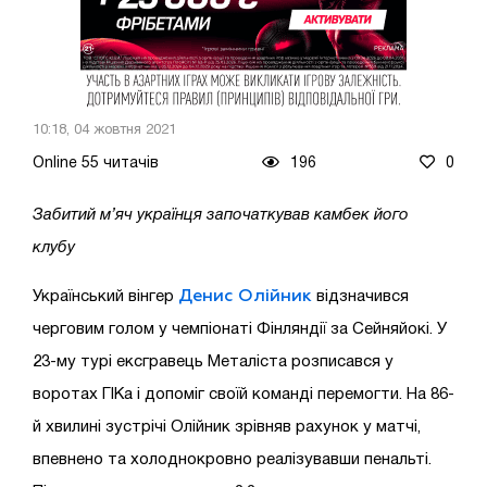
10:18, 04 жовтня 2021
Online 55 читачів
196
0
Забитий м’яч українця започаткував камбек його
клубу
Денис Олійник
Український вінгер
відзначився
черговим
голом у чемпіонаті Фінляндії за Сейняйокі
. У
23-му турі ексгравець Металіста розписався у
воротах ГІКа і допоміг своїй команді перемогти. На 86-
й хвилині зустрічі Олійник зрівняв рахунок у матчі,
впевнено та холоднокровно реалізувавши пенальті.