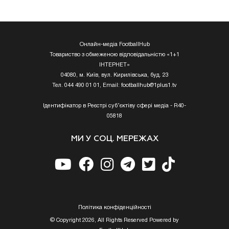
Онлайн-медіа FootballHub
Товариство з обмеженою відповідальністю «1+1
ІНТЕРНЕТ»
04080, м. Київ, вул. Кирилівська, буд. 23
Тел. 044 490 01 01, Email:
footballhub@1plus1.tv
Ідентифікатор в Реєстрі суб’єктіву сфері медіа - R40-
05818
МИ У СОЦ. МЕРЕЖАХ
Полiтика конфiденцiйностi
© Copyright 2026, All Rights Reserved Powered by