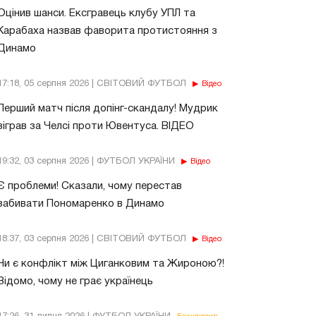
Оцінив шанси. Ексгравець клубу УПЛ та
Карабаха назвав фаворита протистояння з
Динамо
17:18, 05 серпня 2026 | СВІТОВИЙ ФУТБОЛ
Відео
Перший матч після допінг-скандалу! Мудрик
зіграв за Челсі проти Ювентуса. ВІДЕО
19:32, 03 серпня 2026 | ФУТБОЛ УКРАЇНИ
Відео
Є проблеми! Сказали, чому перестав
забивати Пономаренко в Динамо
18:37, 03 серпня 2026 | СВІТОВИЙ ФУТБОЛ
Відео
Чи є конфлікт між Циганковим та Жироною?!
Відомо, чому не грає українець