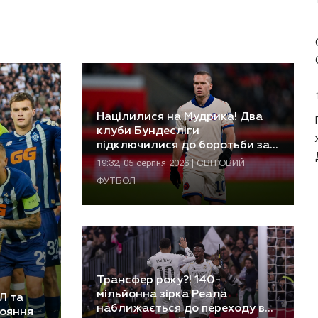
Націлилися на Мудрика! Два
клуби Бундесліги
підключилися до боротьби за
українця
19:32, 05 серпня 2026 | СВІТОВИЙ
ФУТБОЛ
Трансфер року?! 140-
мільйонна зірка Реала
Л та
наближається до переходу в
тояння