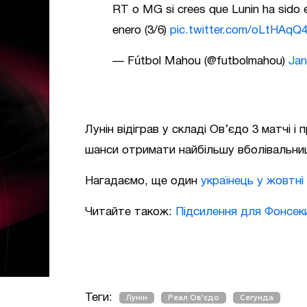
RT o MG si crees que Lunin ha sido 
enero (3/6)
pic.twitter.com/oLtHAqQ
— Fútbol Mahou (@futbolmahou)
Jan
Лунін відіграв у складі Ов’єдо 3 матчі і
шанси отримати найбільшу вболівальниц
Нагадаємо, ще один
українець у жовтн
Читайте також:
Підсилення для Фонсек
Теги:
Лунін
Реал Ов'єдо
Сегунда