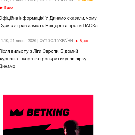
17:26, 31 липня 2026 | ФУТБОЛ УКРАЇНИ
Ексклюзив
Відео
Офіційна інформація! У Динамо сказали, чому
Суркіс зіграв замість Нещерета проти ПАОКа
11:10, 31 липня 2026 | ФУТБОЛ УКРАЇНИ
Відео
Після вильоту з Ліги Європи. Відомий
журналіст жорстко розкритикував зірку
Динамо