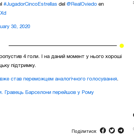
el
#JugadorCincoEstrellas
del
@RealOviedo
en
4Xd
uary 30, 2020
 пропустив 4 голи. І на даний момент у нього хороші
ьку підтримку.
і вже став переможцем аналогічного голосування
.
и. Гравець Барселони перейшов у Рому
Поділитися: