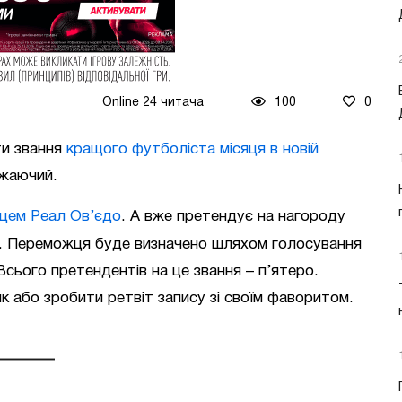
Online 24 читача
100
0
ти звання
кращого футболіста місяця в новій
ажаючий.
цем Реал Ов’єдо
. А вже претендує на нагороду
. Переможця буде визначено шляхом голосування
сього претендентів на це звання – п’ятеро.
к або зробити ретвіт запису зі своїм фаворитом.