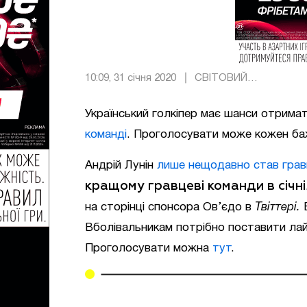
10:09, 31 січня 2020
СВІТОВИЙ
ФУТБОЛ
Український голкіпер має шанси отрима
команді
. Проголосувати може кожен б
Андрій Лунін
лише нещодавно став грав
кращому гравцеві команди в січні
на сторінці спонсора Ов’єдо в
Твіттері.
В
Вболівальникам потрібно поставити лай
Проголосувати можна
тут
.