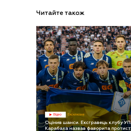
Читайте також
Відео
Ексклюзив
Оцінив шанси. Ексгравець клубу УП
Карабаха назвав фаворита протис