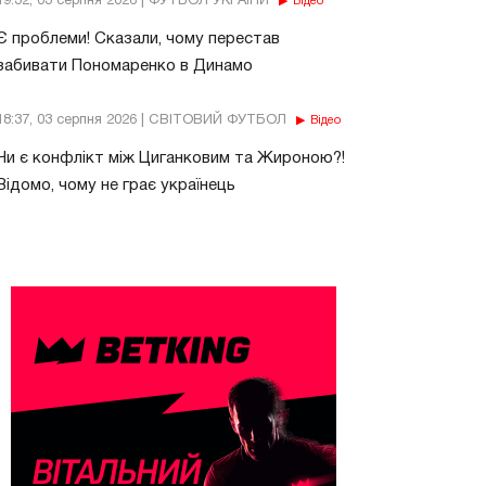
19:32, 03 серпня 2026 | ФУТБОЛ УКРАЇНИ
Відео
Є проблеми! Сказали, чому перестав
забивати Пономаренко в Динамо
18:37, 03 серпня 2026 | СВІТОВИЙ ФУТБОЛ
Відео
Чи є конфлікт між Циганковим та Жироною?!
Відомо, чому не грає українець