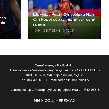
Шокував Реал! Суперзірка Ман
фер
Сіті Родрі обрав інший світовий
нів
гранд
10:54 | СВІТОВИЙ ФУТБОЛ
Онлайн-медіа FootballHub
Товариство з обмеженою відповідальністю «1+1 ІНТЕРНЕТ»
04080, м. Київ, вул. Кирилівська, буд. 23
Тел. 044 490 01 01, Email:
footballhub@1plus1.tv
Ідентифікатор в Реєстрі суб’єктіву сфері медіа - R40-05818
МИ У СОЦ. МЕРЕЖАХ