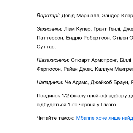
Воротарі:
Девід Маршалл, Зандер Кларк
Захисники:
Ліам Купер, Грант Генлі, Дже
Паттерсон, Ендрю Робертсон, Стівен О
Суттар.
Півзахисники:
Стюарт Армстронг, Біллі 
Фергюсон, Райан Джек, Каллум Макгрег
Нападники:
Че Адамс, Джейкоб Браун, Р
Поєдинок 1/2 фіналу плей-оф відбору д
відбудеться 1-го червня у Глазго.
Читайте також:
Мбаппе хоче лише най