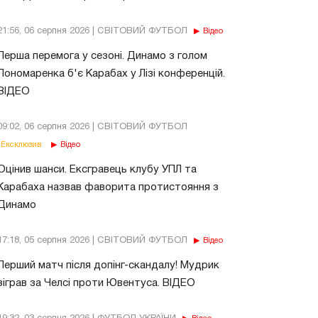
21:56, 06 серпня 2026 | СВІТОВИЙ ФУТБОЛ
Відео
Перша перемога у сезоні. Динамо з голом
Пономаренка б'є Карабах у Лізі конференцій.
ВІДЕО
09:02, 06 серпня 2026 | СВІТОВИЙ ФУТБОЛ
Ексклюзив
Відео
Оцінив шанси. Ексгравець клубу УПЛ та
Карабаха назвав фаворита протистояння з
Динамо
17:18, 05 серпня 2026 | СВІТОВИЙ ФУТБОЛ
Відео
Перший матч після допінг-скандалу! Мудрик
зіграв за Челсі проти Ювентуса. ВІДЕО