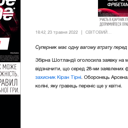
18:42, 23 травня 2022
СВІТОВИЙ
ФУТБОЛ
Суперник має одну вагому втрату пере
Збірна Шотландії оголосила заявку на 
відзначити, що серед 28-ми заявлених 
захисник Кіран Тірні
. Оборонець Арсенал
коліні, яку гравець переніс ще у квітні.