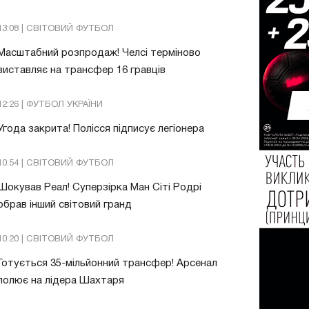
13:08 | СВІТОВИЙ ФУТБОЛ
Масштабний розпродаж! Челсі терміново
виставляє на трансфер 16 гравців
12:26 | ФУТБОЛ УКРАЇНИ
Угода закрита! Полісся підписує легіонера
10:54 | СВІТОВИЙ ФУТБОЛ
Шокував Реал! Суперзірка Ман Сіті Родрі
обрав інший світовий гранд
10:20 | СВІТОВИЙ ФУТБОЛ
Готується 35-мільйонний трансфер! Арсенал
полює на лідера Шахтаря