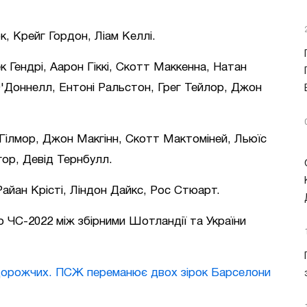
, Крейг Гордон, Ліам Келлі.
к Гендрі, Аарон Гіккі, Скотт Маккенна, Натан
'Доннелл, Ентоні Ральстон, Грег Тейлор, Джон
Гілмор, Джон Макгінн, Скотт Мактоміней, Льюїс
ор, Девід Тернбулл.
айан Крісті, Ліндон Дайкс, Рос Стюарт.
о ЧС-2022 між збірними Шотландії та України
дорожчих. ПСЖ переманює двох зірок Барселони