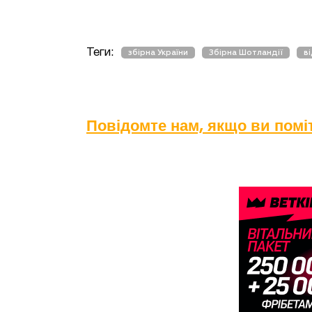
Теги:
збірна України
Збірна Шотландії
в
Повідомте нам, якщо ви пом