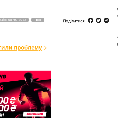
ідбір до ЧС-2022
Тірні
Поділитися:
ітили проблему