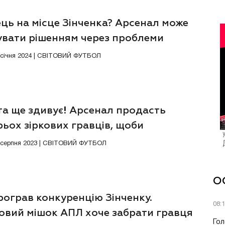
ць на місце Зінченка? Арсенал може
увати рішенням через проблеми
їнця
2 січня 2024 | СВІТОВИЙ ФУТБОЛ
та ще здивує! Арсенал продасть
ьох зіркових гравців, щоби
исати одного
5 серпня 2023 | СВІТОВИЙ ФУТБОЛ
О
рограв конкуренцію Зінченку.
08:
овий мішок АПЛ хоче забрати гравця
Гол