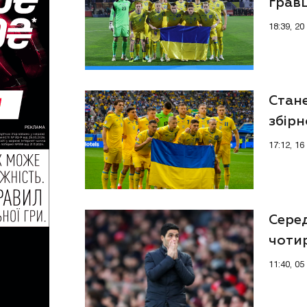
гравц
18:39, 2
Стан
збірн
17:12, 1
Серед
чоти
11:40, 0