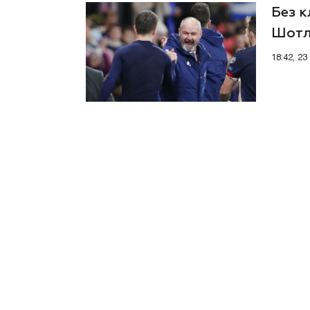
Без к
Шотла
18:42, 2