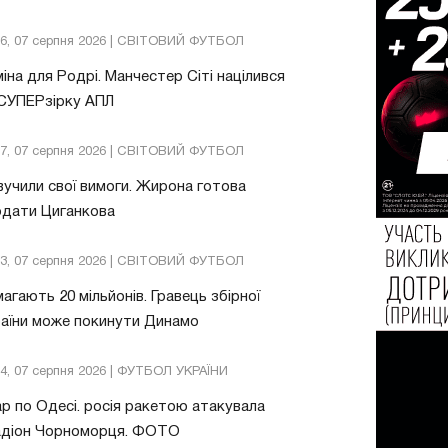
26, 07 серпня 2026 | СВІТОВИЙ ФУТБОЛ
іна для Родрі. Манчестер Сіті націлився
 СУПЕРзірку АПЛ
57, 07 серпня 2026 | СВІТОВИЙ ФУТБОЛ
учили свої вимоги. Жирона готова
одати Циганкова
13, 07 серпня 2026 | СВІТОВИЙ ФУТБОЛ
агають 20 мільйонів. Гравець збірної
аїни може покинути Динамо
04, 07 серпня 2026 | ФУТБОЛ УКРАЇНИ
р по Одесі. росія ракетою атакувала
адіон Чорноморця. ФОТО