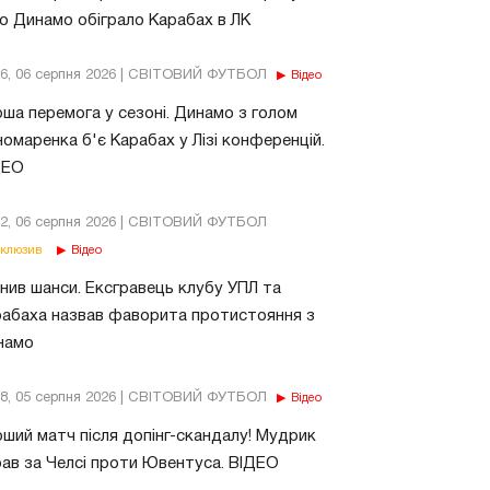
о Динамо обіграло Карабах в ЛК
56, 06 серпня 2026 | СВІТОВИЙ ФУТБОЛ
Відео
ша перемога у сезоні. Динамо з голом
омаренка б'є Карабах у Лізі конференцій.
ДЕО
02, 06 серпня 2026 | СВІТОВИЙ ФУТБОЛ
клюзив
Відео
нив шанси. Ексгравець клубу УПЛ та
абаха назвав фаворита протистояння з
намо
18, 05 серпня 2026 | СВІТОВИЙ ФУТБОЛ
Відео
ший матч після допінг-скандалу! Мудрик
рав за Челсі проти Ювентуса. ВІДЕО