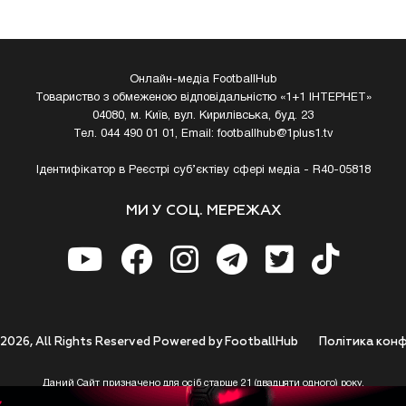
Онлайн-медіа FootballHub
Товариство з обмеженою відповідальністю «1+1 ІНТЕРНЕТ»
04080, м. Київ, вул. Кирилівська, буд. 23
Тел. 044 490 01 01, Email:
footballhub@1plus1.tv
Ідентифікатор в Реєстрі суб’єктіву сфері медіа - R40-05818
МИ У СОЦ. МЕРЕЖАХ
 2026, All Rights Reserved Powered by FootballHub
Полiтика конф
Даний Сайт призначено для осіб старше 21 (двадцяти одного) року.
 до використання https://footballhub.ua, Користувач цим підтверджує, що досяг 21-р