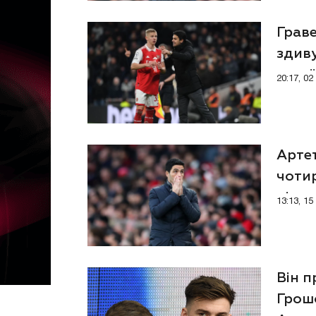
Граве
здив
укра
20:17, 0
Арте
чотир
підп
13:13, 1
Він п
Грош