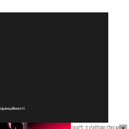
iденцiйностi
×
ічного віку.