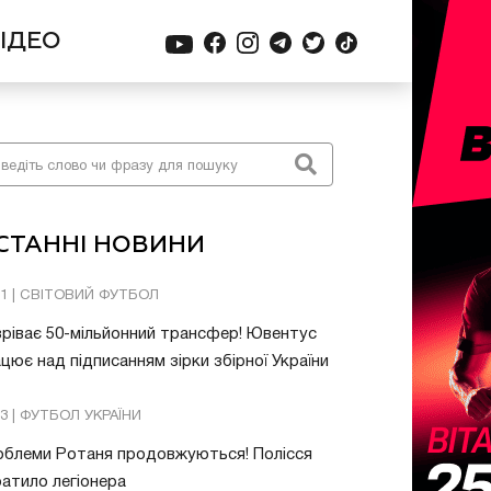
ІДЕО
СТАННІ НОВИНИ
21 | СВІТОВИЙ ФУТБОЛ
ріває 50-мільйонний трансфер! Ювентус
цює над підписанням зірки збірної України
53 | ФУТБОЛ УКРАЇНИ
облеми Ротаня продовжуються! Полісся
атило легіонера