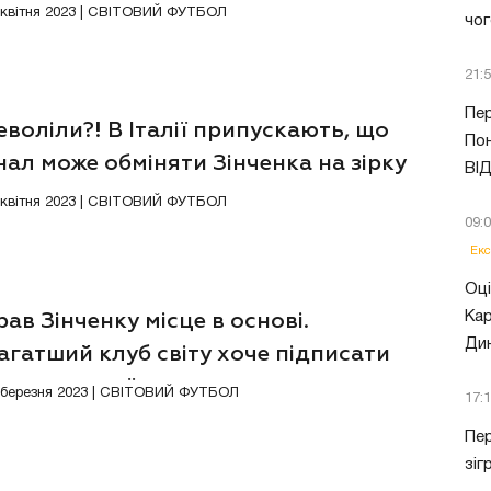
нала
4 квітня 2023 | СВІТОВИЙ ФУТБОЛ
чог
21:
Пер
воліли?! В Італії припускають, що
Пон
ал може обміняти Зінченка на зірку
ВІ
на
4 квітня 2023 | СВІТОВИЙ ФУТБОЛ
09:
Екс
Оці
Кар
ав Зінченку місце в основі.
Ди
гатший клуб світу хоче підписати
урента українця
3 березня 2023 | СВІТОВИЙ ФУТБОЛ
17:
Пер
зіг