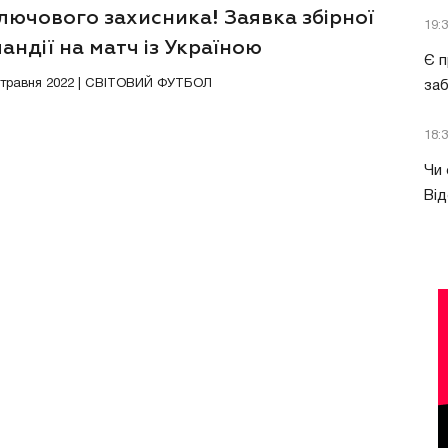
лючового захисника! Заявка збірної
19:
ндії на матч із Україною
Є п
3 травня 2022 | СВІТОВИЙ ФУТБОЛ
за
18:
Чи 
Від