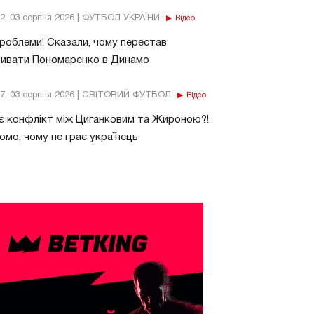
32, 03 серпня 2026 | ФУТБОЛ УКРАЇНИ
Відео
роблеми! Сказали, чому перестав
бивати Пономаренко в Динамо
37, 03 серпня 2026 | СВІТОВИЙ ФУТБОЛ
Відео
є конфлікт між Циганковим та Жироною?!
омо, чому не грає українець