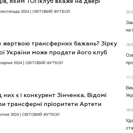
ів, яким ТОПклуб вкаже на двері
0 листопада 2024 | СВІТОВИЙ ФУТБОЛ
20:
Зам
на
е жертвою трансферних бажань? Зірку
18:
ої України може продати його клуб
Озв
пр
6 серпня 2024 | СВІТОВИЙ ФУТБОЛ
17:
Вим
 них є і конкурент Зінченка. Відомі
Укр
ри трансферні пріоритети Артети
16:
5 січня 2024 | СВІТОВИЙ ФУТБОЛ
Уда
ст