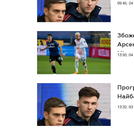
Арсе
09:45, 2
Збоже
Арсен
Міла
13:50, 0
Прогр
Найба
конк
13:32, 0