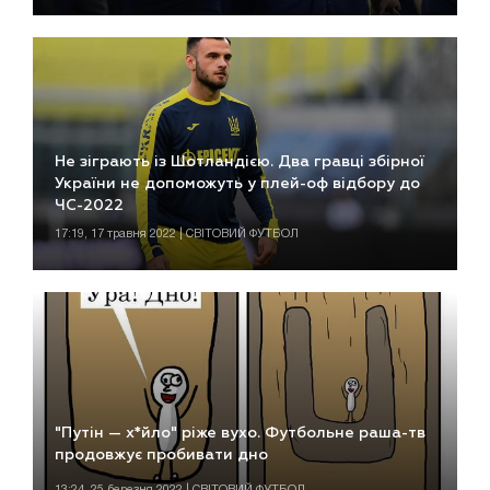
Не зіграють із Шотландією. Два гравці збірної
України не допоможуть у плей-оф відбору до
ЧС-2022
17:19, 17 травня 2022 | СВІТОВИЙ ФУТБОЛ
"Путін — х*йло" ріже вухо. Футбольне раша-тв
продовжує пробивати дно
13:24, 25 березня 2022 | СВІТОВИЙ ФУТБОЛ