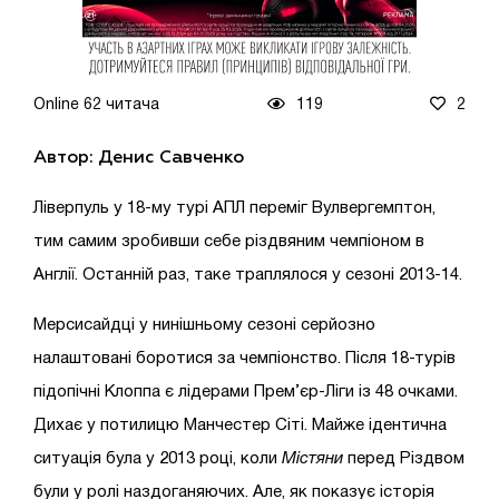
Online 62 читача
119
2
Автор: Денис Савченко
Ліверпуль у 18-му турі АПЛ переміг Вулвергемптон,
тим самим зробивши себе різдвяним чемпіоном в
Англії. Останній раз, таке траплялося у сезоні 2013-14.
Мерсисайдці у нинішньому сезоні серйозно
налаштовані боротися за чемпіонство. Після 18-турів
підопічні Клоппа є лідерами Прем’єр-Ліги із 48 очками.
Дихає у потилицю Манчестер Сіті. Майже ідентична
ситуація була у 2013 році, коли
Містяни
перед Різдвом
були у ролі наздоганяючих. Але, як показує історія