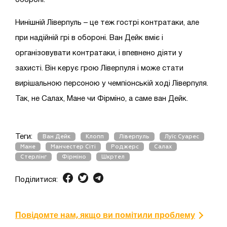
Нинішній Ліверпуль – це теж гострі контратаки, але
при надійній грі в обороні. Ван Дейк вміє і
організовувати контратаки, і впевнено діяти у
захисті. Він керує грою Ліверпуля і може стати
вирішальною персоною у чемпіонській ході Ліверпуля.
Так, не Салах, Мане чи Фірміно, а саме ван Дейк.
Теги:
Ван Дейк
Клопп
Ліверпуль
Луїс Суарес
Мане
Манчестер Сіті
Роджерс
Салах
Стерлінг
Фірміно
Шкртел
Поділитися:
Повідомте нам, якщо ви помітили проблему