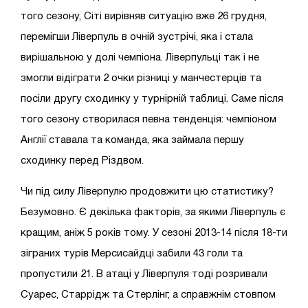
того сезону, Сіті вирівняв ситуацію вже 26 грудня,
перемігши Ліверпуль в очній зустрічі, яка і стала
вирішальною у долі чемпіона. Ліверпульці так і не
змогли відіграти 2 очки різниці у манчестерців та
посіли другу сходинку у турнірній таблиці. Саме після
того сезону створилася певна тенденція: чемпіоном
Англії ставала та команда, яка займала першу
сходинку перед Різдвом.
Чи під силу Ліверпулю продовжити цю статистику?
Безумовно. Є декілька факторів, за якими Ліверпуль є
кращим, аніж 5 років тому. У сезоні 2013-14 після 18-ти
зіграних турів Мерсисайдці забили 43 голи та
пропустили 21. В атаці у Ліверпуля тоді розривали
Суарес, Старрідж та Стерлінг, а справжнім стовпом