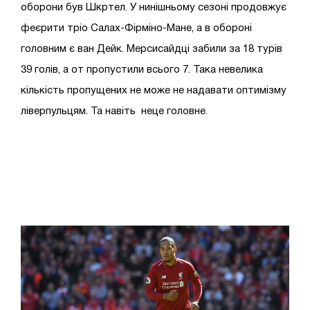
оборони був Шкртел. У нинішньому сезоні продовжує
феєрити тріо Салах-Фірміно-Мане, а в обороні
головним є ван Дейк. Мерсисайдці забили за 18 турів
39 голів, а от пропустили всього 7. Така невелика
кількість пропущених не може не надавати оптимізму
ліверпульцям. Та навіть неце головне.