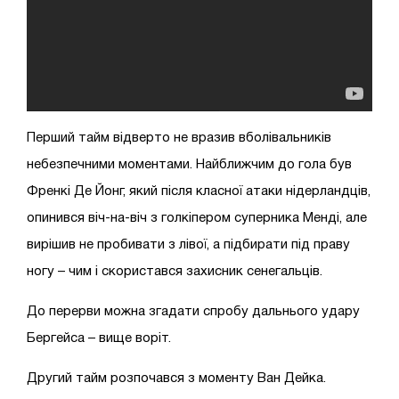
Перший тайм відверто не вразив вболівальників
небезпечними моментами. Найближчим до гола був
Френкі Де Йонг, який після класної атаки нідерландців,
опинився віч-на-віч з голкіпером суперника Менді, але
вирішив не пробивати з лівої, а підбирати під праву
ногу – чим і скористався захисник сенегальців.
До перерви можна згадати спробу дальнього удару
Бергейса – вище воріт.
Другий тайм розпочався з моменту Ван Дейка.