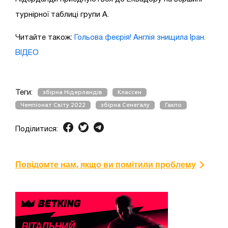
турнірної таблиці групи А.
Читайте також:
Гольова феєрія! Англія знищила Іран.
ВІДЕО
Теги:
збірна Нідерландів
Классен
Чемпіонат Світу 2022
збірна Сенегалу
Гакпо
Поділитися:
Повідомте нам, якщо ви помітили проблему