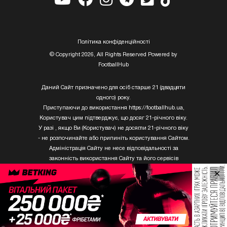
Полiтика конфiденцiйностi
© Copyright 2026, All Rights Reserved Powered by
FootballHub
Даний Сайт призначено для осіб старше 21 (двадцяти
одного) року.
Приступаючи до використання https://footballhub.ua,
Користувач цим підтверджує, що досяг 21-річного віку.
У разі , якщо Ви (Користувач) не досягли 21-річного віку
- не розпочинайте або припиніть користування Сайтом.
Адміністрація Сайту не несе відповідальності за
законність використання Сайту та його сервісів
Користувачем, який не досяг 21-річного віку.
×
Твори Getty Images, що розміщені на сайті, не можуть
бути використані третіми особами без письмового
дозволу ТОВ «ГЛОБАЛ ІМІДЖЕС ЮКРЕЙН.