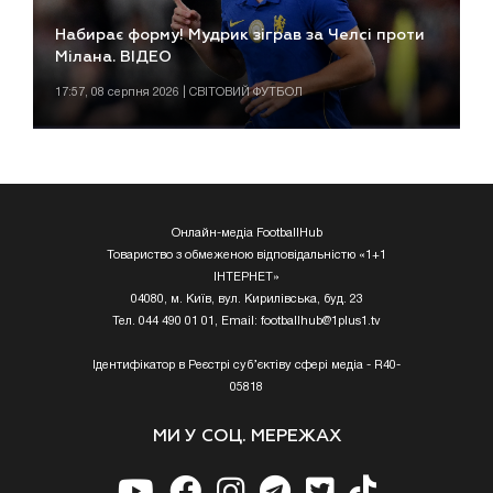
Набирає форму! Мудрик зіграв за Челсі проти
Мілана. ВІДЕО
17:57, 08 серпня 2026 | СВІТОВИЙ ФУТБОЛ
Онлайн-медіа FootballHub
Товариство з обмеженою відповідальністю «1+1
ІНТЕРНЕТ»
04080, м. Київ, вул. Кирилівська, буд. 23
Тел. 044 490 01 01, Email:
footballhub@1plus1.tv
Ідентифікатор в Реєстрі суб’єктіву сфері медіа - R40-
05818
МИ У СОЦ. МЕРЕЖАХ