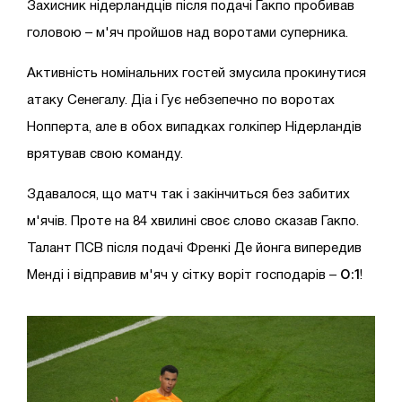
Захисник нідерландців після подачі Гакпо пробивав
головою – м'яч пройшов над воротами суперника.
Активність номінальних гостей змусила прокинутися
атаку Сенегалу. Діа і Гує небзепечно по воротах
Нопперта, але в обох випадках голкіпер Нідерландів
врятував свою команду.
Здавалося, що матч так і закінчиться без забитих
м'ячів. Проте на 84 хвилині своє слово сказав Гакпо.
Талант ПСВ після подачі Френкі Де йонга випередив
0:1
Менді і відправив м'яч у сітку воріт господарів –
!