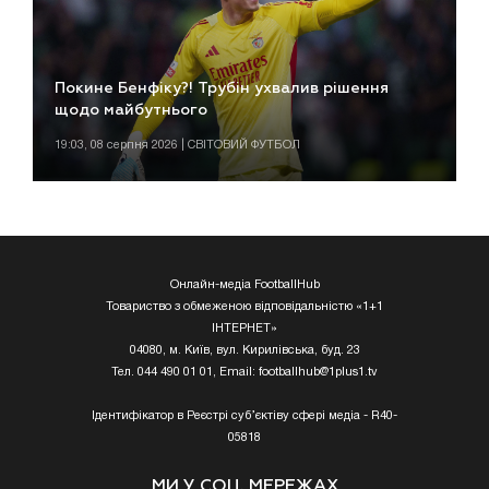
Покине Бенфіку?! Трубін ухвалив рішення
щодо майбутнього
19:03, 08 серпня 2026 | СВІТОВИЙ ФУТБОЛ
Онлайн-медіа FootballHub
Товариство з обмеженою відповідальністю «1+1
ІНТЕРНЕТ»
04080, м. Київ, вул. Кирилівська, буд. 23
Тел. 044 490 01 01, Email:
footballhub@1plus1.tv
Ідентифікатор в Реєстрі суб’єктіву сфері медіа - R40-
05818
МИ У СОЦ. МЕРЕЖАХ