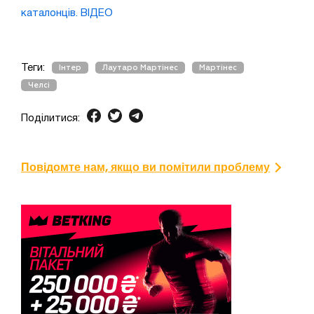
каталонців. ВІДЕО
Теги:
Інтер
Лаутаро Мартінес
Мартінес
Челсі
Поділитися:
Повідомте нам, якщо ви помітили проблему