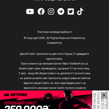
Полiтика конфiденцiйностi
© Copyright 2026, All Rights Reserved Powered by
FootballHub
Даний Сайт призначено для осіб старше 21 (двадцяти
одного) року.
Приступаючи до використання https://footballhub.ua,
Користувач цим підтверджує, що досяг 21-річного віку.
У разі , якщо Ви (Користувач) не досягли 21-річного віку
- не розпочинайте або припиніть користування Сайтом.
Адміністрація Сайту не несе відповідальності за
законність використання Сайту та його сервісів
Користувачем, який не досяг 21-річного віку.
×
Твори Getty Images, що розміщені на сайті, не можуть
бути використані третіми особами без письмового