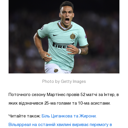
Photo by Getty Images
Поточного сезону Мартінес провів 52 матчі за Інтер, в
яких відзначився 25-ма голами та 10-ма асистами.
Читайте також:
Біль Циганкова та Жирони.
Вільярреал на останній хвилині вириває перемогу в