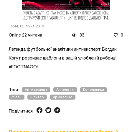
19:44, 05 січня 2018
Online 22 читача
83
0
Легенда футбольної аналітики антиексперт Богдан
Когут розриває шаблони в вашій улюбленій рубриці
#FOOTNAGOL
Теги:
Антиексперт
Анчелотті
Коноплянка
Мілан
Шахтар
Ярмоленко
Поділитися:
Повідомте нам, якщо ви помітили проблему