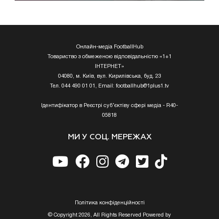
Онлайн-медіа FootballHub
Товариство з обмеженою відповідальністю «1+1
ІНТЕРНЕТ»
04080, м. Київ, вул. Кирилівська, буд. 23
Тел. 044 490 01 01, Email:
footballhub@1plus1.tv
Ідентифікатор в Реєстрі суб’єктіву сфері медіа - R40-
05818
МИ У СОЦ. МЕРЕЖАХ
Полiтика конфiденцiйностi
© Copyright 2026, All Rights Reserved Powered by