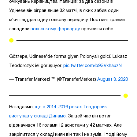
очікувань керівництва італійців: за два сезони в
Удінезе він зіграв лише 32 матчі, в яких забив один
м’яч і віддав одну гольову передачу. Постійні травми
завадили
польському форварду
проявити себе.
Göztepe, Udinese'de forma giyen Polonyalı golcü Lukasz
Teodorczyk iel görüşüyor.
pic.twitter.com/b9SVxhauzN
— Transfer Merkezi ™ (@TransferMerkez)
August 3, 2020
Нагадаємо,
що в 2014-2016 роках Теодорчик
виступав у складі Динамо
. За цей час він встиг
відзначився 16 голами і 2 асистами у 42 матчах. Але
закріпитися у складі киян він так і не зумів. І тоді йому