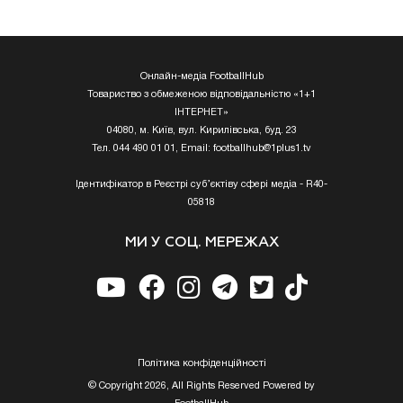
Онлайн-медіа FootballHub
Товариство з обмеженою відповідальністю «1+1
ІНТЕРНЕТ»
04080, м. Київ, вул. Кирилівська, буд. 23
Тел. 044 490 01 01, Email:
footballhub@1plus1.tv
Ідентифікатор в Реєстрі суб’єктіву сфері медіа - R40-
05818
МИ У СОЦ. МЕРЕЖАХ
Полiтика конфiденцiйностi
© Copyright 2026, All Rights Reserved Powered by