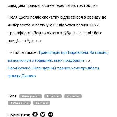
завадила травма, а саме перелом кісток гомілки.
Після цього поляк спочатку відправився в оренду до
Андерлехта, а потім у 2017 відбувся повноцінний
трансфер до бельгійського клубу. І вже за рік його
придбало Удінезе.
Читайте також:
Трансферні цілі Барселони. Каталонці
визначилися з гравцями, яких придбають
та
Неочікувано! Легендарний тренер хоче придбати
гравця Динамо
Теги:
Андерлехт
Гезтепе
Динамо
Теодорчик
Удінезе
Поділитися: