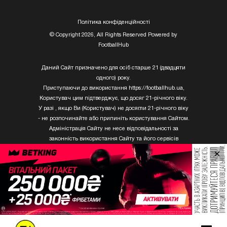
Полiтика конфiденцiйностi
© Copyright 2026, All Rights Reserved Powered by
FootballHub
Даний Сайт призначено для осіб старше 21 (двадцяти
одного) року.
Приступаючи до використання https://footballhub.ua,
Користувач цим підтверджує, що досяг 21-річного віку.
У разі , якщо Ви (Користувач) не досягли 21-річного віку
- не розпочинайте або припиніть користування Сайтом.
Адміністрація Сайту не несе відповідальності за
законність використання Сайту та його сервісів
Користувачем, який не досяг 21-річного віку.
×
Твори Getty Images, що розміщені на сайті, не можуть
бути використані третіми особами без письмового
дозволу ТОВ «ГЛОБАЛ ІМІДЖЕС ЮКРЕЙН.