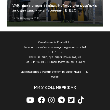
VAR, два пенальті і яйця. Неймовірна розв’язка
за одну хвилину в Туреччині. ВІДЕО
17:05, 02 грудня 2019
Онлайн-медіа FootballHub
Товариство з обмеженою відповідальністю «1+1
ІНТЕРНЕТ»
04080, м. Київ, вул. Кирилівська, буд. 23
Тел. 044 490 01 01, Email:
footballhub@1plus1.tv
Ідентифікатор в Реєстрі суб’єктіву сфері медіа - R40-
05818
МИ У СОЦ. МЕРЕЖАХ