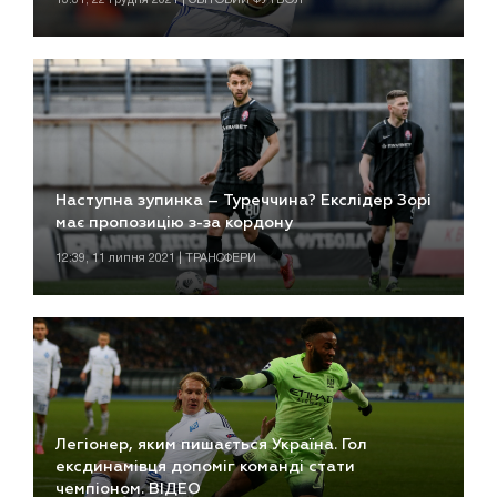
Наступна зупинка – Туреччина? Екслідер Зорі
має пропозицію з-за кордону
12:39, 11 липня 2021 | ТРАНСФЕРИ
Легіонер, яким пишається Україна. Гол
ексдинамівця допоміг команді стати
чемпіоном. ВІДЕО