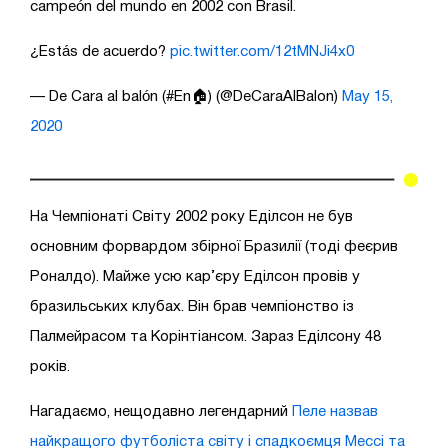
campeón del mundo en 2002 con Brasil.
¿Estás de acuerdo?
pic.twitter.com/12tMNJi4x0
— De Cara al balón (#En🏠) (@DeCaraAlBalon)
May 15,
2020
На Чемпіонаті Світу 2002 року Еділсон не був
основним форвардом збірної Бразилії (тоді феєрив
Роналдо). Майже усю кар’єру Еділсон провів у
бразильських клубах. Він брав чемпіонство із
Палмейрасом та Корінтіансом. Зараз Еділсону 48
років.
Нагадаємо, нещодавно легендарний
Пеле назвав
найкращого футболіста світу і спадкоємця Мессі та