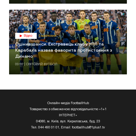
Відео
Ексклюзив
Оцінив шанси. Ексгравець клубу УПЛ та
Карабаха назвав фаворита протистояння з
Динамо
09:02 | СВІТОВИЙ ФУТБОЛ
Онлайн-медіа FootballHub
Товариство з обмеженою відповідальністю «1+1
ІНТЕРНЕТ»
04080, м. Київ, вул. Кирилівська, буд. 23
Тел. 044 490 01 01, Email:
footballhub@1plus1.tv