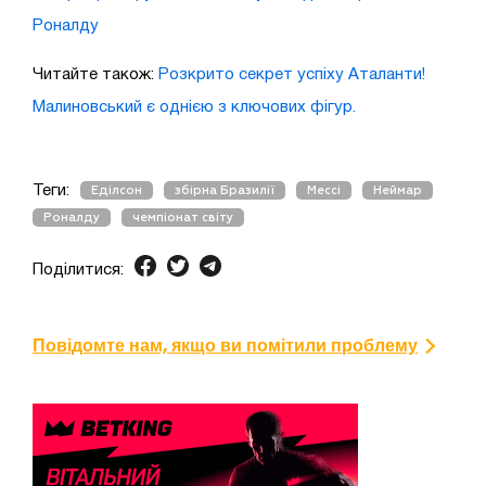
Роналду
Читайте також:
Розкрито секрет успіху Аталанти!
Малиновський є однією з ключових фігур.
Теги:
Еділсон
збірна Бразилії
Мессі
Неймар
Роналду
чемпіонат світу
Поділитися:
Повідомте нам, якщо ви помітили проблему