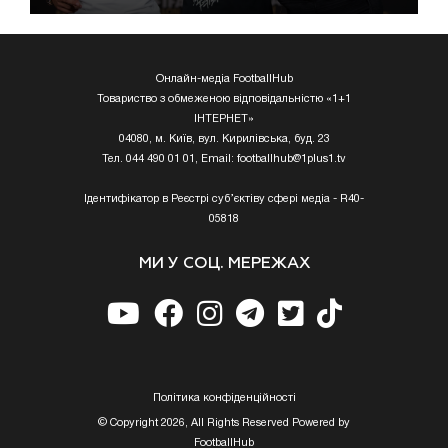
Онлайн-медіа FootballHub
Товариство з обмеженою відповідальністю «1+1
ІНТЕРНЕТ»
04080, м. Київ, вул. Кирилівська, буд. 23
Тел. 044 490 01 01, Email:
footballhub@1plus1.tv
Ідентифікатор в Реєстрі суб’єктіву сфері медіа - R40-
05818
МИ У СОЦ. МЕРЕЖАХ
Полiтика конфiденцiйностi
© Copyright 2026, All Rights Reserved Powered by
FootballHub