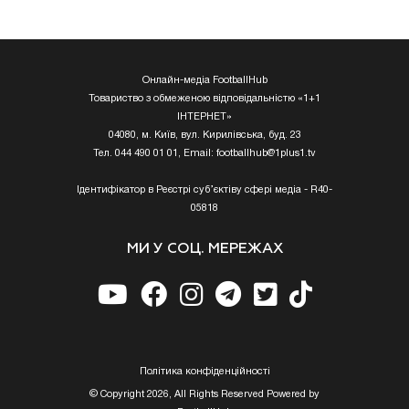
Онлайн-медіа FootballHub
Товариство з обмеженою відповідальністю «1+1
ІНТЕРНЕТ»
04080, м. Київ, вул. Кирилівська, буд. 23
Тел. 044 490 01 01, Email:
footballhub@1plus1.tv
Ідентифікатор в Реєстрі суб’єктіву сфері медіа - R40-
05818
МИ У СОЦ. МЕРЕЖАХ
Полiтика конфiденцiйностi
© Copyright 2026, All Rights Reserved Powered by