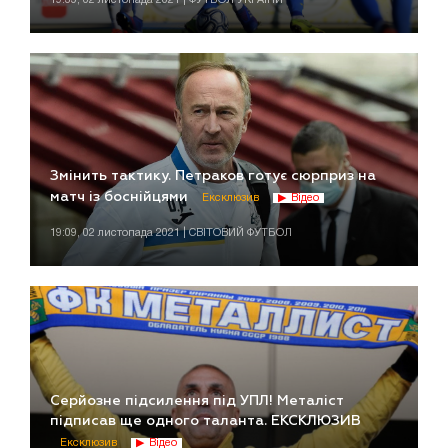
Змінить тактику. Петраков готує сюрприз на
матч із боснійцями
Ексклюзив
Відео
19:09, 02 листопада 2021 | СВІТОВИЙ ФУТБОЛ
Серйозне підсилення під УПЛ! Металіст
підписав ще одного таланта. ЕКСКЛЮЗИВ
Ексклюзив
Відео