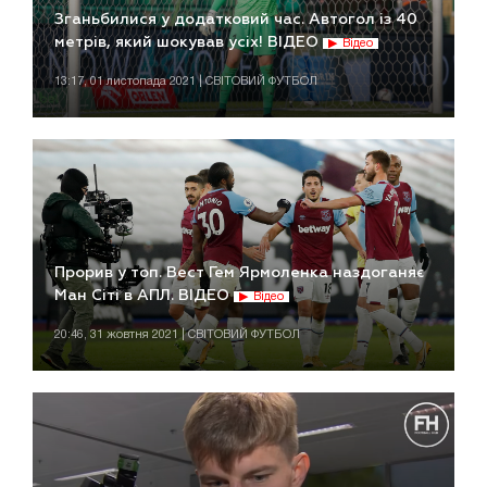
Зганьбилися у додатковий час. Автогол із 40
метрів, який шокував усіх! ВІДЕО
Відео
13:17, 01 листопада 2021 | СВІТОВИЙ ФУТБОЛ
Прорив у топ. Вест Гем Ярмоленка наздоганяє
Ман Сіті в АПЛ. ВІДЕО
Відео
20:46, 31 жовтня 2021 | СВІТОВИЙ ФУТБОЛ