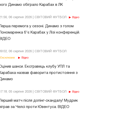
чого Динамо обіграло Карабах в ЛК
21:56, 06 серпня 2026 | СВІТОВИЙ ФУТБОЛ
Відео
Перша перемога у сезоні. Динамо з голом
Пономаренка б'є Карабах у Лізі конференцій.
ВІДЕО
09:02, 06 серпня 2026 | СВІТОВИЙ ФУТБОЛ
Ексклюзив
Відео
Оцінив шанси. Ексгравець клубу УПЛ та
Карабаха назвав фаворита протистояння з
Динамо
17:18, 05 серпня 2026 | СВІТОВИЙ ФУТБОЛ
Відео
Перший матч після допінг-скандалу! Мудрик
зіграв за Челсі проти Ювентуса. ВІДЕО