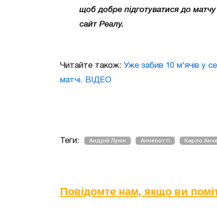
щоб добре підготуватися до матчу 
сайт Реалу.
Читайте також:
Уже забив 10 м'ячів у 
матчі. ВІДЕО
Теги:
Андрій Лунін
Анчелотті
Карло Анч
Повідомте нам, якщо ви пом