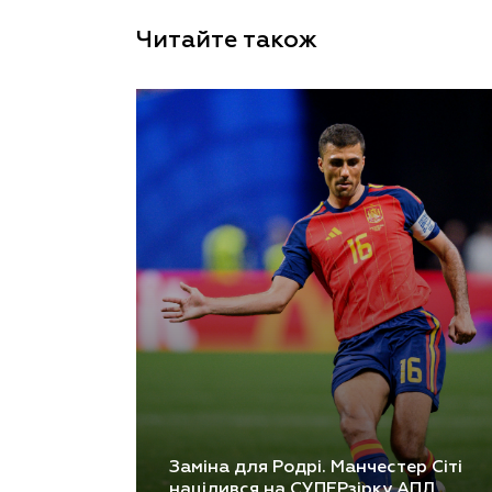
Читайте також
Заміна для Родрі. Манчестер Сіті
націлився на СУПЕРзірку АПЛ