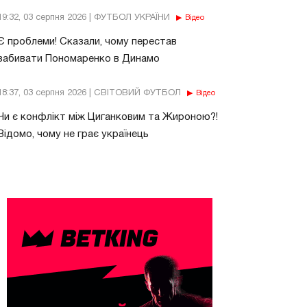
19:32, 03 серпня 2026 | ФУТБОЛ УКРАЇНИ
Відео
Є проблеми! Сказали, чому перестав
забивати Пономаренко в Динамо
18:37, 03 серпня 2026 | СВІТОВИЙ ФУТБОЛ
Відео
Чи є конфлікт між Циганковим та Жироною?!
Відомо, чому не грає українець