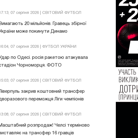
17:13, 07 серпня 2026 | СВІТОВИЙ ФУТБОЛ
Вимагають 20 мільйонів. Гравець збірної
України може покинути Динамо
16:04, 07 серпня 2026 | ФУТБОЛ УКРАЇНИ
Удар по Одесі. росія ракетою атакувала
стадіон Чорноморця. ФОТО
15:03, 07 серпня 2026 | СВІТОВИЙ ФУТБОЛ
Ліверпуль закрив коштовний трансфер
дворазового переможця Ліги чемпіонів
13:08, 07 серпня 2026 | СВІТОВИЙ ФУТБОЛ
Масштабний розпродаж! Челсі терміново
виставляє на трансфер 16 гравців