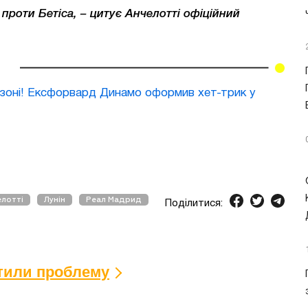
проти Бетіса, – цитує Анчелотті офіційний
сезоні! Ексфорвард Динамо оформив хет-трик у
елотті
Лунін
Реал Мадрид
Поділитися:
ітили проблему