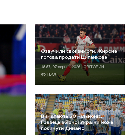
Озвучили свої вимоги. Жирона
готова продати Циганкова
18:57, 07 серпня 2026 | СВІТОВИЙ
ФУТБОЛ
Вимагають 20 мільйонів.
Гравець збірної України може
покинути Динамо