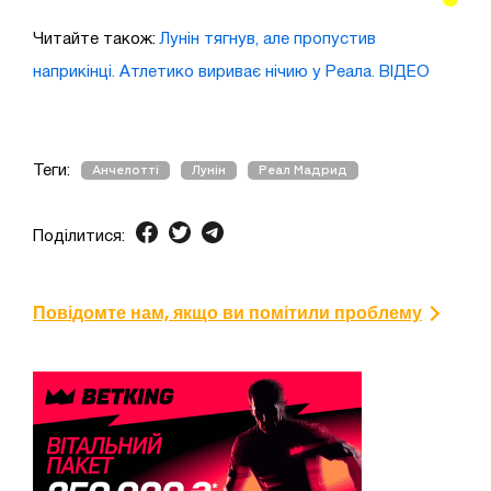
Читайте також:
Лунін тягнув, але пропустив
наприкінці. Атлетико вириває нічию у Реала. ВІДЕО
Теги:
Анчелотті
Лунін
Реал Мадрид
Поділитися:
Повідомте нам, якщо ви помітили проблему