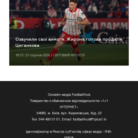
Озвучили свої вимоги. Жирона готова продати
Циганкова
18:57, 07 серпня 2026 | СВІТОВИЙ ФУТБОЛ
Онлайн-медіа FootballHub
Товариство з обмеженою відповідальністю «1+1
ІНТЕРНЕТ»
04080, м. Київ, вул. Кирилівська, буд. 23
Тел. 044 490 01 01, Email:
footballhub@1plus1.tv
Ідентифікатор в Реєстрі суб’єктіву сфері медіа - R40-
05818