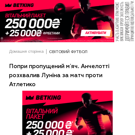
Домашня сторінка
СВІТОВИЙ ФУТБОЛ
Попри пропущений мʼяч. Анчелотті
розхвалив Луніна за матч проти
Атлетико