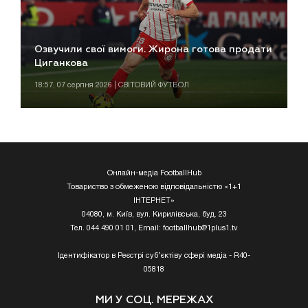
Озвучили свої вимоги. Жирона готова продати
Циганкова
18:57, 07 серпня 2026 | СВІТОВИЙ ФУТБОЛ
Онлайн-медіа FootballHub
Товариство з обмеженою відповідальністю «1+1
ІНТЕРНЕТ»
04080, м. Київ, вул. Кирилівська, буд. 23
Тел. 044 490 01 01, Email:
footballhub@1plus1.tv
Ідентифікатор в Реєстрі суб’єктіву сфері медіа - R40-
05818
МИ У СОЦ. МЕРЕЖАХ