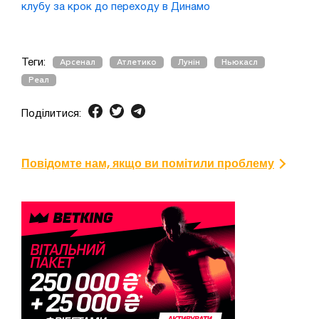
клубу за крок до переходу в Динамо
Теги:
Арсенал
Атлетико
Лунін
Ньюкасл
Реал
Поділитися:
Повідомте нам, якщо ви помітили проблему