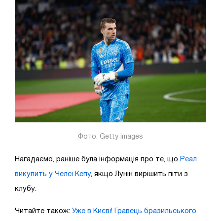
Фото: Getty images
Нагадаємо, раніше була інформація про те, що
Реал
викупить у Челсі Кепу
, якщо Лунін вирішить піти з
клубу.
Читайте також:
Уже в Києві! Гравець бразильського