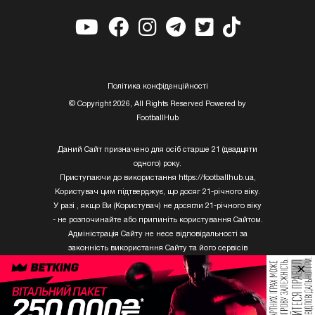
Полiтика конфiденцiйностi
© Copyright 2026, All Rights Reserved Powered by
FootballHub
Даний Сайт призначено для осіб старше 21 (двадцяти
одного) року.
Приступаючи до використання https://footballhub.ua,
Користувач цим підтверджує, що досяг 21-річного віку.
У разі , якщо Ви (Користувач) не досягли 21-річного віку
- не розпочинайте або припиніть користування Сайтом.
Адміністрація Сайту не несе відповідальності за
законність використання Сайту та його сервісів
Користувачем, який не досяг 21-річного віку.
×
Твори Getty Images, що розміщені на сайті, не можуть
бути використані третіми особами без письмового