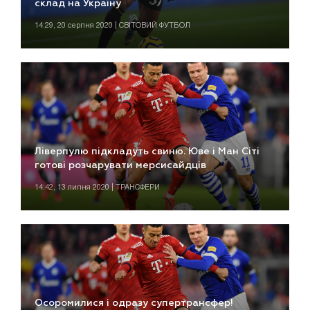
склад на Україну
14:29, 20 серпня 2020 | СВІТОВИЙ ФУТБОЛ
Ліверпулю підкладуть свиню. Юве і Ман Сіті
готові розчарувати мерсисайдців
14:42, 13 липня 2020 | ТРАНСФЕРИ
Осоромилися і одразу супертрансфер!