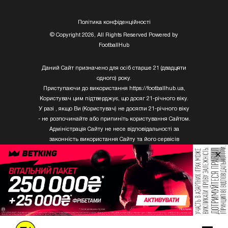
Полiтика конфiденцiйностi
© Copyright 2026, All Rights Reserved Powered by
FootballHub
Даний Сайт призначено для осіб старше 21 (двадцяти
одного) року.
Приступаючи до використання https://footballhub.ua,
Користувач цим підтверджує, що досяг 21-річного віку.
У разі , якщо Ви (Користувач) не досягли 21-річного віку
- не розпочинайте або припиніть користування Сайтом.
Адміністрація Сайту не несе відповідальності за
законність використання Сайту та його сервісів
Користувачем, який не досяг 21-річного віку.
×
Твори Getty Images, що розміщені на сайті, не можуть
бути використані третіми особами без письмового
дозволу ТОВ «ГЛОБАЛ ІМІДЖЕС ЮКРЕЙН.