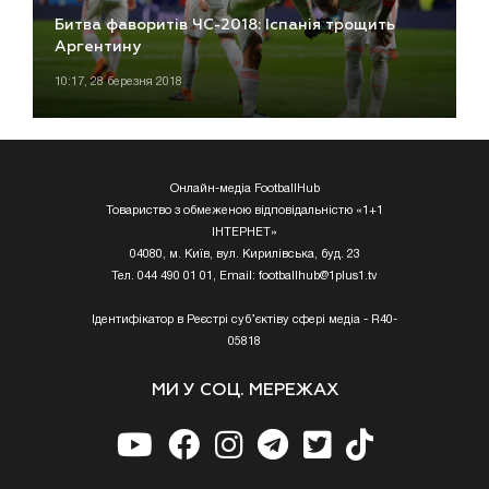
Битва фаворитів ЧС-2018: Іспанія трощить
Аргентину
10:17, 28 березня 2018
Онлайн-медіа FootballHub
Товариство з обмеженою відповідальністю «1+1
ІНТЕРНЕТ»
04080, м. Київ, вул. Кирилівська, буд. 23
Тел. 044 490 01 01, Email:
footballhub@1plus1.tv
Ідентифікатор в Реєстрі суб’єктіву сфері медіа - R40-
05818
МИ У СОЦ. МЕРЕЖАХ