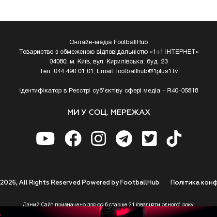
Онлайн-медіа FootballHub
Товариство з обмеженою відповідальністю «1+1 ІНТЕРНЕТ»
04080, м. Київ, вул. Кирилівська, буд. 23
Тел. 044 490 01 01, Email:
footballhub@1plus1.tv
Ідентифікатор в Реєстрі суб’єктіву сфері медіа - R40-05818
МИ У СОЦ. МЕРЕЖАХ
 2026, All Rights Reserved Powered by FootballHub
Полiтика конф
Даний Сайт призначено для осіб старше 21 (двадцяти одного) року.
 до використання https://footballhub.ua, Користувач цим підтверджує, що досяг 21-р