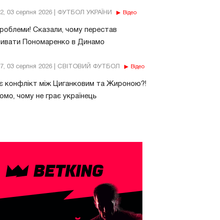
32, 03 серпня 2026 | ФУТБОЛ УКРАЇНИ
Відео
роблеми! Сказали, чому перестав
бивати Пономаренко в Динамо
37, 03 серпня 2026 | СВІТОВИЙ ФУТБОЛ
Відео
є конфлікт між Циганковим та Жироною?!
омо, чому не грає українець