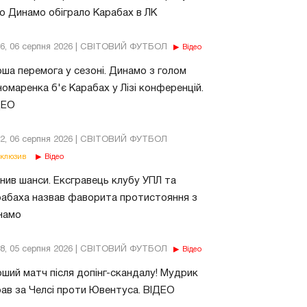
о Динамо обіграло Карабах в ЛК
56, 06 серпня 2026 | СВІТОВИЙ ФУТБОЛ
Відео
ша перемога у сезоні. Динамо з голом
омаренка б'є Карабах у Лізі конференцій.
ДЕО
02, 06 серпня 2026 | СВІТОВИЙ ФУТБОЛ
клюзив
Відео
нив шанси. Ексгравець клубу УПЛ та
абаха назвав фаворита протистояння з
намо
18, 05 серпня 2026 | СВІТОВИЙ ФУТБОЛ
Відео
ший матч після допінг-скандалу! Мудрик
рав за Челсі проти Ювентуса. ВІДЕО