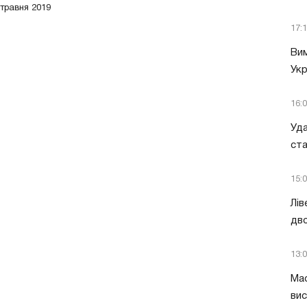
 травня 2019
17:
Вим
Укр
16:
Уда
ст
15:
Лів
дво
13:
Мас
вис