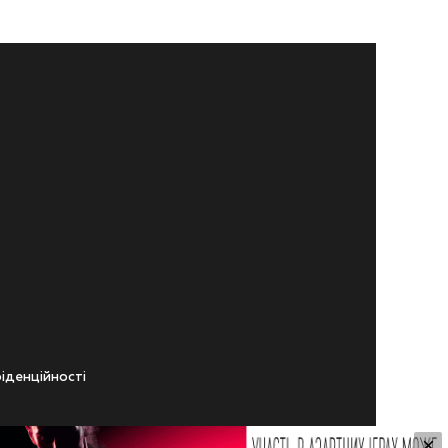
iденцiйностi
×
ічного віку.