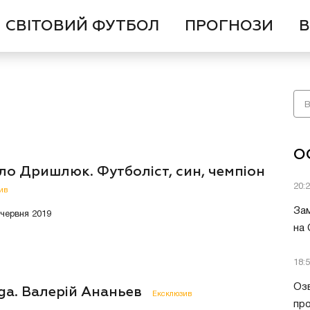
СВІТОВИЙ ФУТБОЛ
ПРОГНОЗИ
В
О
ло Дришлюк. Футболіст, син, чемпіон
20:
ив
Зам
 червня 2019
на
18:
Озв
ga. Валерій Ананьев
Ексклюзив
пр