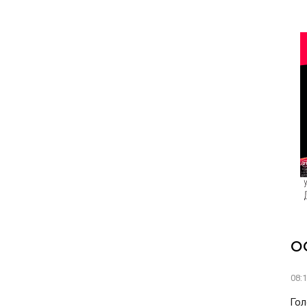
О
08:
Гол