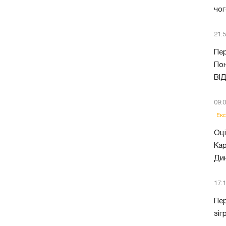
чог
21:
Пер
Пон
ВІ
09:
Екс
Оці
Кар
Ди
17:
Пер
зіг