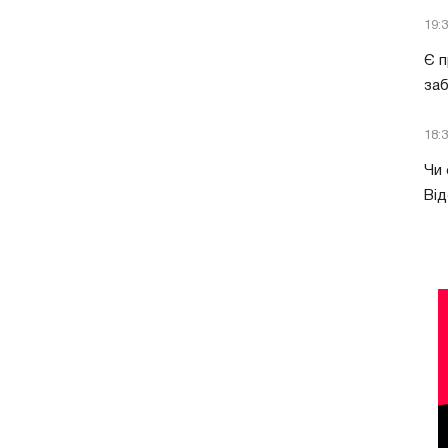
19:
Є п
за
18:
Чи 
Від