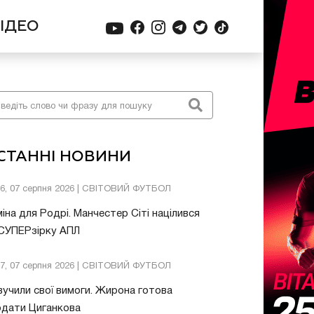
ІДЕО
СТАННІ НОВИНИ
26, 07 серпня 2026 | СВІТОВИЙ ФУТБОЛ
іна для Родрі. Манчестер Сіті націлився
 СУПЕРзірку АПЛ
57, 07 серпня 2026 | СВІТОВИЙ ФУТБОЛ
учили свої вимоги. Жирона готова
одати Циганкова