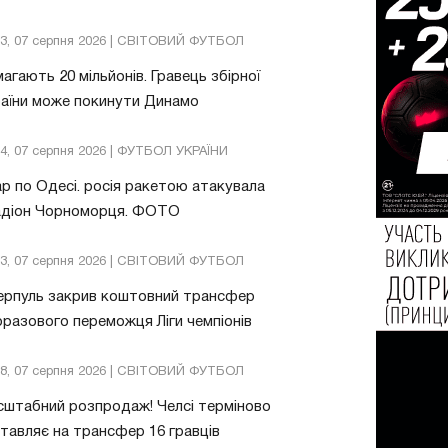
13, 07 серпня 2026 | СВІТОВИЙ ФУТБОЛ
агають 20 мільйонів. Гравець збірної
аїни може покинути Динамо
04, 07 серпня 2026 | ФУТБОЛ УКРАЇНИ
р по Одесі. росія ракетою атакувала
адіон Чорноморця. ФОТО
03, 07 серпня 2026 | СВІТОВИЙ ФУТБОЛ
ерпуль закрив коштовний трансфер
разового переможця Ліги чемпіонів
08, 07 серпня 2026 | СВІТОВИЙ ФУТБОЛ
штабний розпродаж! Челсі терміново
тавляє на трансфер 16 гравців