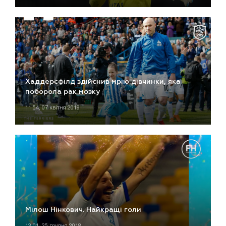
Хаддерсфілд здійснив мрію дівчинки, яка
поборола рак мозку
11:54, 07 квітня 2019
Мілош Нінкович. Найкращі голи
13:01, 25 грудня 2018