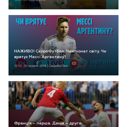
НАЖИВО! СкороФутбол. Чемпіонат світу. Чи
врятує Мессі Аргентину?
19:03, 26 червня 2018 | СкороФутбол
Франція – перша. Данія – друга