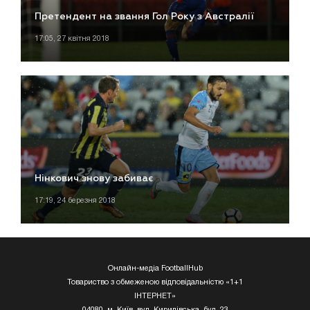
Претендент на звання Гол Року з Австралії
17:05, 27 квітня 2018
Нінкович знову забиває
17:19, 24 березня 2018
Онлайн-медіа FootballHub
Товариство з обмеженою відповідальністю «1+1
ІНТЕРНЕТ»
04080, м. Київ, вул. Кирилівська, буд. 23