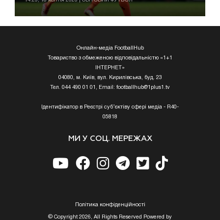
Онлайн-медіа FootballHub
Товариство з обмеженою відповідальністю «1+1
ІНТЕРНЕТ»
04080, м. Київ, вул. Кирилівська, буд. 23
Тел. 044 490 01 01, Email:
footballhub@1plus1.tv
Ідентифікатор в Реєстрі суб’єктіву сфері медіа - R40-
05818
МИ У СОЦ. МЕРЕЖАХ
Полiтика конфiденцiйностi
© Copyright 2026, All Rights Reserved Powered by