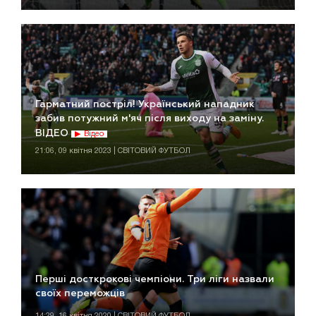
Гарматний постріл! Український нападник
забив потужний м'яч після виходу на заміну.
ВІДЕО
Відео
21:06, 09 квітня 2023 | СВІТОВИЙ ФУТБОЛ
Перші досткрокові чемпіони. Три ліги назвали
своїх переможців
14:29, 16 квітня 2020 | СВІТОВИЙ ФУТБОЛ