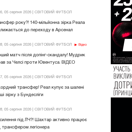
46, 05 серпня 2026 | СВІТОВИЙ ФУТБОЛ
нсфер року?! 140-мільйонна зірка Реала
лижається до переходу в Арсенал
18, 05 серпня 2026 | СВІТОВИЙ ФУТБОЛ
Відео
ший матч після допінг-скандалу! Мудрик
рав за Челсі проти Ювентуса. ВІДЕО
17, 05 серпня 2026 | СВІТОВИЙ ФУТБОЛ
ордний трансфер! Реал купує за шалені
ші зірку з Бундесліги
38, 05 серпня 2026 | СВІТОВИЙ ФУТБОЛ
силення під ЛЧ?! Шахтар активно працює
 трансфером легіонера