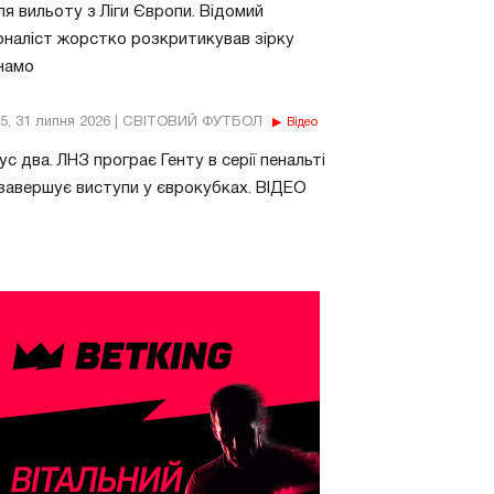
ля вильоту з Ліги Європи. Відомий
наліст жорстко розкритикував зірку
намо
15, 31 липня 2026 | СВІТОВИЙ ФУТБОЛ
Відео
ус два. ЛНЗ програє Генту в серії пенальті
завершує виступи у єврокубках. ВІДЕО