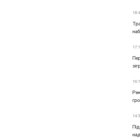
18:
Тра
наб
17:
Пер
зіг
16:
Рек
гро
14:
Під
над