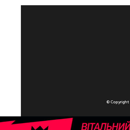
© Copyright
Приступаючи
У разі , якщо