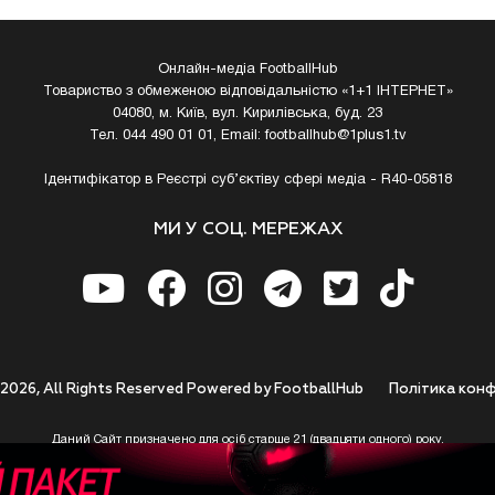
Онлайн-медіа FootballHub
Товариство з обмеженою відповідальністю «1+1 ІНТЕРНЕТ»
04080, м. Київ, вул. Кирилівська, буд. 23
Тел. 044 490 01 01, Email:
footballhub@1plus1.tv
Ідентифікатор в Реєстрі суб’єктіву сфері медіа - R40-05818
МИ У СОЦ. МЕРЕЖАХ
 2026, All Rights Reserved Powered by FootballHub
Полiтика конф
Даний Сайт призначено для осіб старше 21 (двадцяти одного) року.
 до використання https://footballhub.ua, Користувач цим підтверджує, що досяг 21-р
 Ви (Користувач) не досягли 21-річного віку - не розпочинайте або припиніть корист