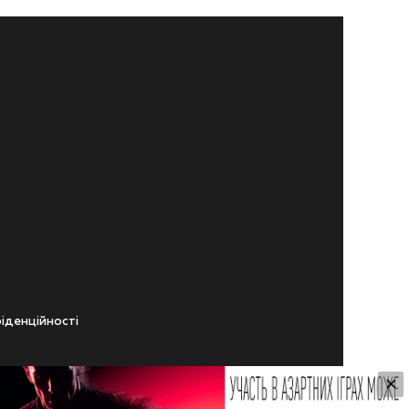
iденцiйностi
×
ічного віку.
ування Сайтом.