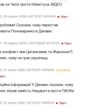
рав за Челсі проти Ювентуса. ВІДЕО
32, 03 серпня 2026 | ФУТБОЛ УКРАЇНИ
Відео
роблеми! Сказали, чому перестав
бивати Пономаренко в Динамо
37, 03 серпня 2026 | СВІТОВИЙ ФУТБОЛ
Відео
є конфлікт між Циганковим та Жироною?!
омо, чому не грає українець
26, 31 липня 2026 | ФУТБОЛ УКРАЇНИ
Ексклюзив
ідео
ційна інформація! У Динамо сказали, чому
кіс зіграв замість Нещерета проти ПАОКа
10, 31 липня 2026 | ФУТБОЛ УКРАЇНИ
Відео