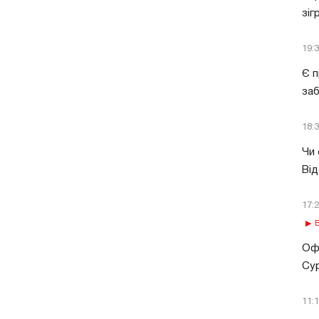
зіг
19:
Є п
за
18:
Чи 
Від
17:
В
Офі
Сур
11: