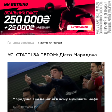
Головна сторінка
Статті за тегом
УСІ СТАТТІ ЗА ТЕГОМ: Дієго Марадона
Марадона: Він не міг ні в чому відмовити мафії
14:16, 10 травня 2019