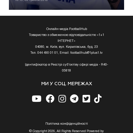
Онлайн-медіа FootballHub
Товариство з обмеженою відповідальністю «1+1
ІНТЕРНЕТ»
04080, м. Київ, вул. Кирилівська, буд. 23
Тел. 044 490 01 01, Email:
footballhub@1plus1.tv
Ідентифікатор в Реєстрі суб’єктіву сфері медіа - R40-
05818
МИ У СОЦ. МЕРЕЖАХ
Полiтика конфiденцiйностi
© Copyright 2026, All Rights Reserved Powered by