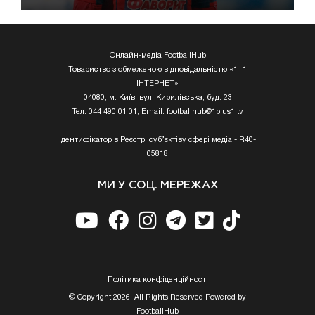
Онлайн-медіа FootballHub
Товариство з обмеженою відповідальністю «1+1
ІНТЕРНЕТ»
04080, м. Київ, вул. Кирилівська, буд. 23
Тел. 044 490 01 01, Email:
footballhub@1plus1.tv
Ідентифікатор в Реєстрі суб’єктіву сфері медіа - R40-
05818
МИ У СОЦ. МЕРЕЖАХ
Полiтика конфiденцiйностi
© Copyright 2026, All Rights Reserved Powered by
FootballHub