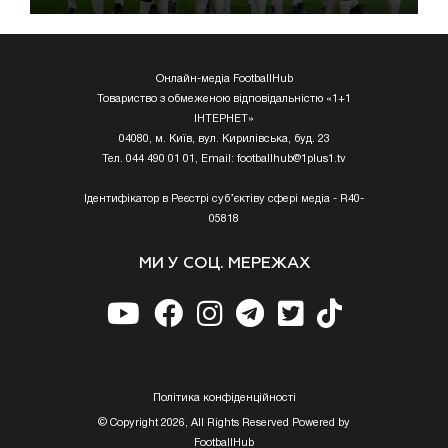
Онлайн-медіа FootballHub
Товариство з обмеженою відповідальністю «1+1
ІНТЕРНЕТ»
04080, м. Київ, вул. Кирилівська, буд. 23
Тел. 044 490 01 01, Email:
footballhub@1plus1.tv
Ідентифікатор в Реєстрі суб’єктіву сфері медіа - R40-
05818
МИ У СОЦ. МЕРЕЖАХ
Полiтика конфiденцiйностi
© Copyright 2026, All Rights Reserved Powered by
FootballHub