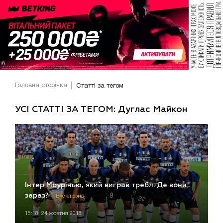
Головна сторінка
Статті за тегом
УСІ СТАТТІ ЗА ТЕГОМ: Дуглас Майкон
Інтер Моурінью, який виграв требл. Де вони
зараз?
Ексклюзив
15:18, 24 жовтня 2018