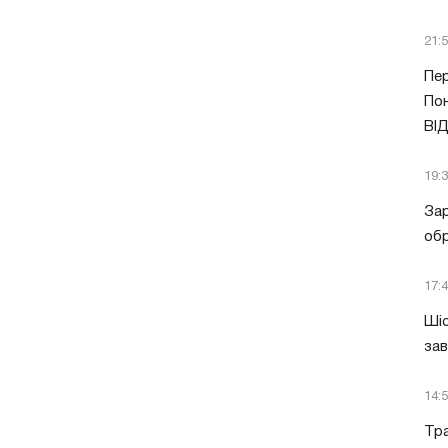
21:
Пер
Пон
ВІ
19:
Зар
обр
17:
Шіс
за
14:
Тра