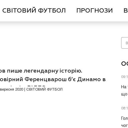
СВІТОВИЙ ФУТБОЛ
ПРОГНОЗИ
В
О
в пише легендарну історію.
09:
овірний Ференцварош б’є Динамо в
Чемпіонів. ВІДЕО
На 
6 вересня 2020 | СВІТОВИЙ ФУТБОЛ
що 
08:
Гол
чог