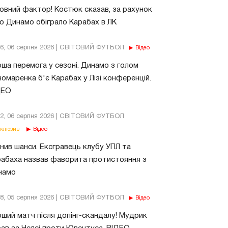
овний фактор! Костюк сказав, за рахунок
о Динамо обіграло Карабах в ЛК
56, 06 серпня 2026 | СВІТОВИЙ ФУТБОЛ
Відео
ша перемога у сезоні. Динамо з голом
омаренка б'є Карабах у Лізі конференцій.
ДЕО
02, 06 серпня 2026 | СВІТОВИЙ ФУТБОЛ
клюзив
Відео
нив шанси. Ексгравець клубу УПЛ та
абаха назвав фаворита протистояння з
намо
18, 05 серпня 2026 | СВІТОВИЙ ФУТБОЛ
Відео
ший матч після допінг-скандалу! Мудрик