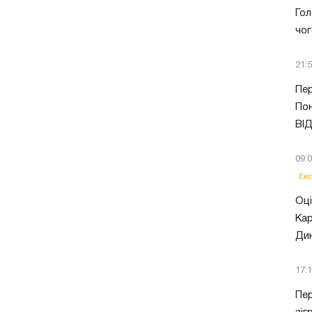
Гол
чог
21:
Пер
Пон
ВІ
09:
Екс
Оці
Кар
Ди
17:
Пер