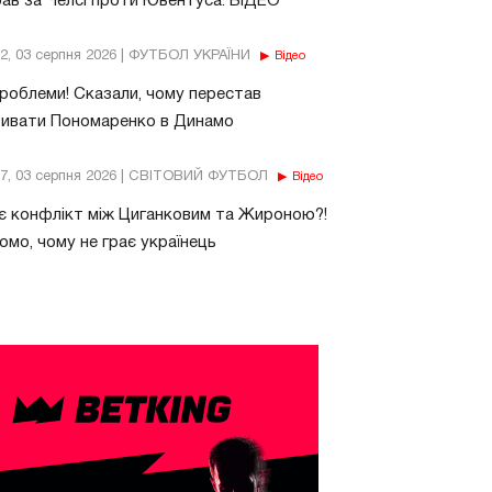
рав за Челсі проти Ювентуса. ВІДЕО
32, 03 серпня 2026 | ФУТБОЛ УКРАЇНИ
Відео
роблеми! Сказали, чому перестав
бивати Пономаренко в Динамо
37, 03 серпня 2026 | СВІТОВИЙ ФУТБОЛ
Відео
є конфлікт між Циганковим та Жироною?!
омо, чому не грає українець