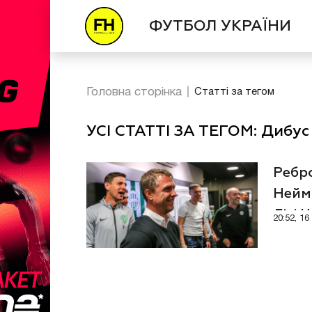
ФУТБОЛ УКРАЇНИ
Головна сторінка
Статті за тегом
УСІ СТАТТІ ЗА ТЕГОМ: Дибус
Ребро
Нейм
Лізі 
20:52, 1