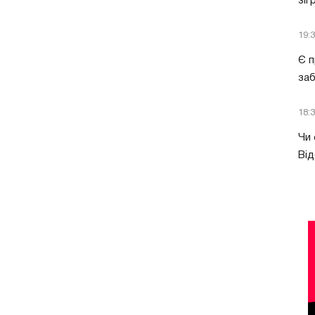
зіг
19:
Є п
за
18:
Чи 
Від