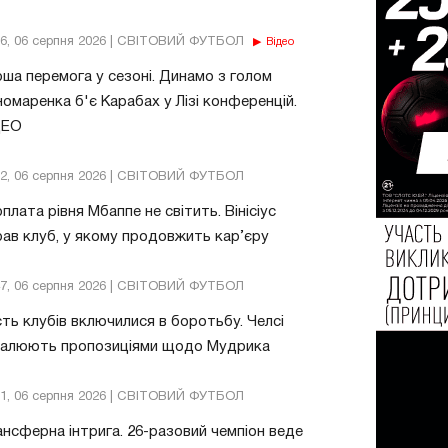
56, 06 серпня 2026 | СВІТОВИЙ ФУТБОЛ
Відео
ша перемога у сезоні. Динамо з голом
омаренка б'є Карабах у Лізі конференцій.
ДЕО
32, 06 серпня 2026 | СВІТОВИЙ ФУТБОЛ
плата рівня Мбаппе не світить. Вінісіус
ав клуб, у якому продовжить кар’єру
47, 06 серпня 2026 | СВІТОВИЙ ФУТБОЛ
ть клубів включилися в боротьбу. Челсі
валюють пропозиціями щодо Мудрика
51, 06 серпня 2026 | СВІТОВИЙ ФУТБОЛ
нсферна інтрига. 26-разовий чемпіон веде