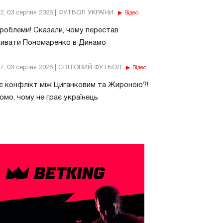
32, 03 серпня 2026 | ФУТБОЛ УКРАЇНИ
Відео
роблеми! Сказали, чому перестав
бивати Пономаренко в Динамо
37, 03 серпня 2026 | СВІТОВИЙ ФУТБОЛ
Відео
є конфлікт між Циганковим та Жироною?!
омо, чому не грає українець