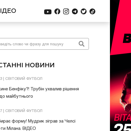
ІДЕО
СТАННІ НОВИНИ
03 | СВІТОВИЙ ФУТБОЛ
ине Бенфіку?! Трубін ухвалив рішення
до майбутнього
57 | СВІТОВИЙ ФУТБОЛ
ирає форму! Мудрик зіграв за Челсі
ти Мілана. ВІДЕО