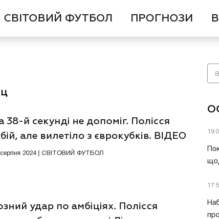
СВІТОВИЙ ФУТБОЛ
ПРОГНОЗИ
В
уц
О
а 38-й секунді не допоміг. Полісся
19:
бій, але вилетіло з єврокубків. ВІДЕО
Пок
1 серпня 2024 | СВІТОВИЙ ФУТБОЛ
що
17:
Наб
зний удар по амбіціях. Полісся
про