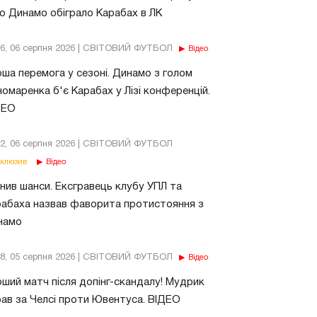
о Динамо обіграло Карабах в ЛК
56, 06 серпня 2026 | СВІТОВИЙ ФУТБОЛ
Відео
ша перемога у сезоні. Динамо з голом
омаренка б'є Карабах у Лізі конференцій.
ДЕО
02, 06 серпня 2026 | СВІТОВИЙ ФУТБОЛ
клюзив
Відео
нив шанси. Ексгравець клубу УПЛ та
абаха назвав фаворита протистояння з
намо
18, 05 серпня 2026 | СВІТОВИЙ ФУТБОЛ
Відео
ший матч після допінг-скандалу! Мудрик
рав за Челсі проти Ювентуса. ВІДЕО