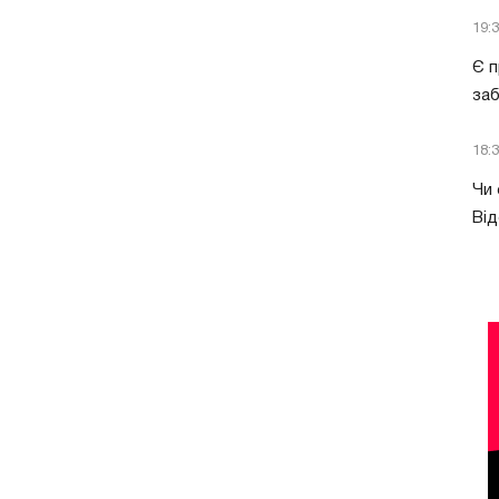
19:
Є п
за
18:
Чи 
Від