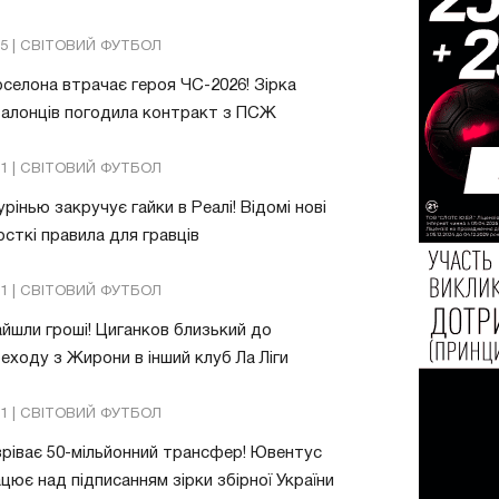
05 | СВІТОВИЙ ФУТБОЛ
селона втрачає героя ЧС-2026! Зірка
алонців погодила контракт з ПСЖ
01 | СВІТОВИЙ ФУТБОЛ
рінью закручує гайки в Реалі! Відомі нові
сткі правила для гравців
31 | СВІТОВИЙ ФУТБОЛ
йшли гроші! Циганков близький до
еходу з Жирони в інший клуб Ла Ліги
21 | СВІТОВИЙ ФУТБОЛ
ріває 50-мільйонний трансфер! Ювентус
цює над підписанням зірки збірної України