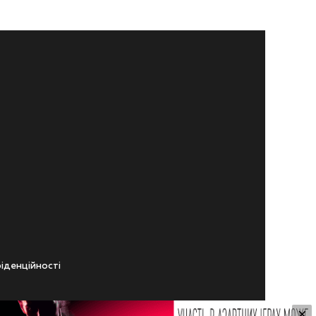
iденцiйностi
×
ічного віку.