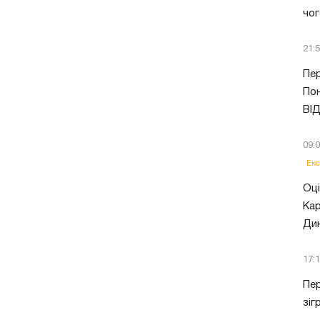
чог
21:
Пер
Пон
ВІ
09:
Екс
Оці
Кар
Ди
17:
Пер
зіг