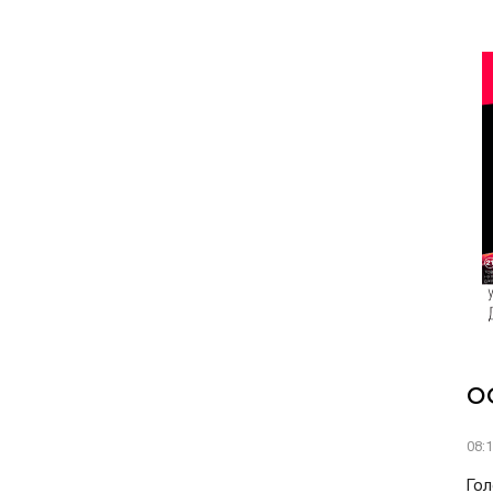
О
08:
Гол